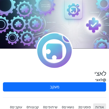
ילוג לתוכן
לאצי
@לאצי
מעקב
אודות
פוסטים
נושאים
שיתופים
קבוצות
עוקבים
0
0
0
0
2