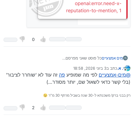
0
מים אמצעיים
כל פוסט שאני מפרסם…
מ
י. א.
כתב ב
3 ביוני 2026, 18:58
נערך לאחרונה על ידי
מנותק
@
מים-אמצעיים
לפי מה שמופיע
פה
זה עוד לא ‘שוחרר לציבור’
(בלי קשר כדאי לשאול שם, יותר מסודר…)
רק בבני ברק! משכנתא ל-30 שנה בשביל מרתף 30 מ"ר 😉
2