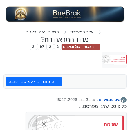
ילוג לתוכן
אזור המערכת
הצעות ייעול ובאגים
מה ההתראה הזו?
הצעות ייעול ובאגים
2
2
97
2
התחברו כדי לפרסם תגובה
מים אמצעיים
כתב ב
3 ביוני 2026, 18:47
מ
נערך לאחרונה על ידי
מנותק
כל פוסט שאני מפרסם…