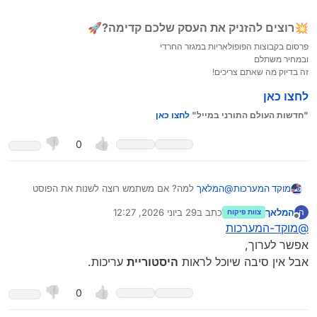
💥רוצים להזניק את העסק שלכם קדימה?🚀
פרסום בקבוצות הפופולאריות במגזר החרדי
ובמחיר משתלם
זה בדיוק מה שאתם צריכים!
לחצו כאן
"חדשות העולם התורני במייל"
לחצו כאן
0
מוקד המערכות
@
המלאך
למה? אם משתמש רוצה לשנות את הפוסט
שלו, למה של יוכל, אבל אם שינו לו את הפוסט, זה כבר
המלאך
כתב ב
29 ביוני 2026, 12:27
ה
צוות פיקוח
משהו שונה.
נערך לאחרונה על ידי
מנותק
@
מוקד-המערכות
אפשר לערוך,
אבל אין סיבה שיוכל לראות
היסטוריית
עריכות.
0