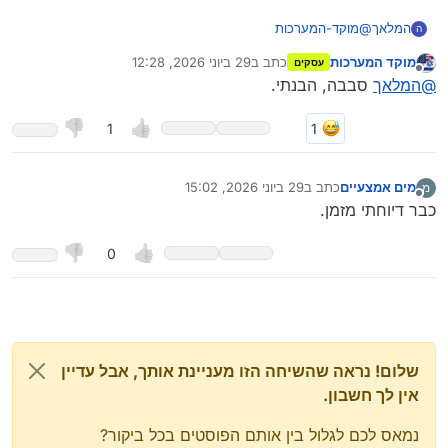
המלאך
@
מוקד-המערכות
ה
אפשר לערוך,
מוקד המערכות
כתב ב
29 ביוני 2026, 12:28
עסקים
אבל אין סיבה שיוכל לראות
היסטוריית
עריכות.
נערך לאחרונה על ידי
מנותק
@
המלאך
סבבה, הבנתי.
1
מים אמצעיים
כתב ב
29 ביוני 2026, 15:02
מ
נערך לאחרונה על ידי
מנותק
כבר דיוחתי מזמן.
0
שלום! נראה שהשיחה הזו מעניינת אותך, אבל עדיין
אין לך חשבון.
נמאס לכם לגלול בין אותם הפוסטים בכל ביקור?