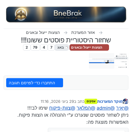
ילוג לתוכן
אזור המערכת
הצעות ייעול ובאגים
שחזור היסטוריית פוסטים ששונו!!!
הצעות ייעול ובאגים
באג
7
4
79
2
התחברו כדי לפרסם תגובה
מוקד המערכות
כתב ב
29 ביוני 2026, 11:16
עסקים
נערך לאחרונה על ידי
מנותק
@
יאיר
@
admin
@
המלאך
@
צוות-פיקוח
שימו לב!!!
ניתן לשחזר פוסטים שנערכו ע"י ההנהלה או הצוות פיקוח.
האפשרות מוצגת פה: