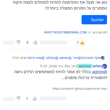
כאן אני אנצל את ההזדמנות להודות למנהלים ולצוות פיקוח
המסורים על הפורום המוצלח ביותר!!!
Spoiler
לפרסום בקו: 📧
MH0774020798@GMAIL.COM
3
@
יאיר
@
admin
@
המלאך
@
צוות-פיקוח
שימו לב!!!
מוקד המערכות
ניתן לשחזר פוסטים שנערכו ע"י ההנהלה או הצוות פיקוח.
המלאך
כתב ב
29 ביוני 2026, 11:33
ה
צוות פיקוח
האפשרות מוצגת פה:
כאן אני אנצל את ההזדמנות להודות למנהלים ולצוות
נערך לאחרונה על ידי המלאך
מנותק
@
admin
בכללי לא אמור להיות למשתמשים רגילים גישה
פיקוח המסורים על הפורום המוצלח ביותר!!!
להסטורית עריכות פוסטים…
Spoiler
https://amlaach.github.io/personal-site/
1