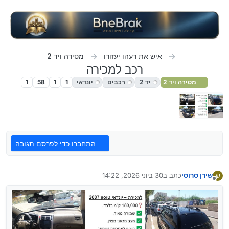
ילוג לתוכן
איש את רעהו יעזורו
מסירה ויד 2
רכב למכירה
מסירה ויד 2
יד 2
רכבים
יונדאי
1
1
58
1
התחברו כדי לפרסם תגובה
שירן סרוסי
כתב ב
30 ביוני 2026, 14:22
ש
נערך לאחרונה על ידי admin
מנותק