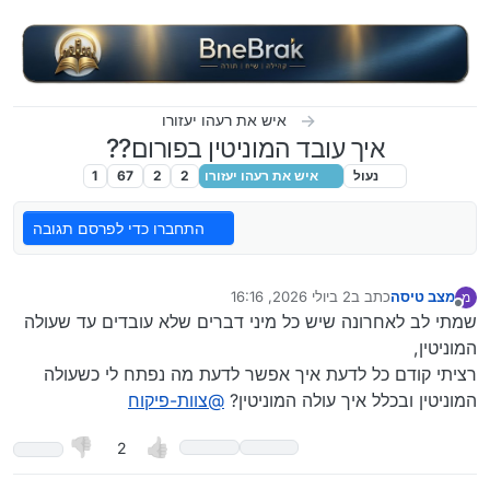
ילוג לתוכן
איש את רעהו יעזורו
איך עובד המוניטין בפורום??
נעול
איש את רעהו יעזורו
2
2
67
1
התחברו כדי לפרסם תגובה
מצב טיסה
כתב ב
2 ביולי 2026, 16:16
מ
נערך לאחרונה על ידי המלאך
7 בפבר׳ 2026, 16:31
מנותק
שמתי לב לאחרונה שיש כל מיני דברים שלא עובדים עד שעולה
המוניטין,
רציתי קודם כל לדעת איך אפשר לדעת מה נפתח לי כשעולה
המוניטין ובכלל איך עולה המוניטין?
@
צוות-פיקוח
2