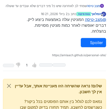
מצב טיסה
שמתי לב לאחרונה שיש כל מיני דברים שלא עובדים עד שעולה
מ
המוניטין,
המלאך
כתב ב
2 ביולי 2026, 16:21
ה
צוות פיקוח
רציתי קודם כל לדעת איך אפשר לדעת מה נפתח לי כשעולה
נערך לאחרונה על ידי המלאך
7 בפבר׳ 2026, 16:24
מנותק
@
מצב-טיסה
המוניטין עולה באמצעות ביצוע לייק.
המוניטין ובכלל איך עולה המוניטין?
@
צוות-פיקוח
דברים יאופשרו לאחר כמות מוניטין מסויימת.
בהצלחה.
Spoiler
https://amlaach.github.io/personal-site/
1
שלום! נראה שהשיחה הזו מעניינת אותך, אבל עדיין
אין לך חשבון.
נמאס לכם לגלול בין אותם הפוסטים בכל ביקור?
כשנרשמים לחשבון, תמיד תחזרו בדיוק למקום שבו