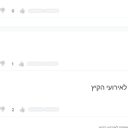
0
חיתות
כתב
:
ל ידי
של הטופס?
קבלת התוכניה לבין הזמנים,
דעת?
נוספים מאגף התרבות.
קהילת תרבות
1
על ידי
אירועי הקיץ
2
מית לאירועי הקיץ