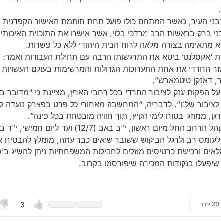
 רבני העיר, כאשר המתחם כולו פועל תחת חותמת האישור הקפדנית 
ני ברק בראשות הרב מרדכי בלוי, אשר אישרו את התוכנית האיכותי
היא מתאימה בצורה מלאה לרוח הבית היהודי ללא כל פשרות.
 ‘אקסלנט’ ביטא את התרגשותו הרבה עם תחילת העבודות ואמר: “
ר החרדי את אחת התערוכות הגדולות והמרשימות בעולם העשויות מ
ר, דאנקן טיטמארש”.
ל הפקות ענק לציבור החרדי בכל רחבי הארץ, מציינת כי “מדובר ב
יבור שלנו”. לדבריה, “המחשבה מאחורי כל פרט בפארק נועדה לה
גן, ממוזג ובטוח לימי הקיץ, תוך חוויה מובטחת בכל פינה”.
הפארק יפתח את שעריו לקהל הרחב החל מיום ראשון, י"ב באב (12/7) ועד ליום חמי
הצפי לעומס רב ולרגל הביקוש ששובר שיאים כבר עתה, מומלץ להבטיח 
ים ורכישת כרטיסים מוזלים לחבילות המשפחתיות ניתן להשיג ב’ג
שיפעלו בנקודות המכירה שיפורסמו בקרוב.
ים
3