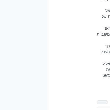
של
ת של
אני
קוביות
רף
עניק
שי, י"ד באלול
את
לאט