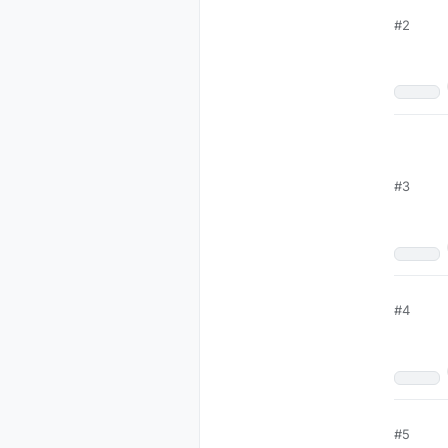
#2
- מגיע
#3
רק במתחם ענק
הקמה
שלמים
למת במיוחד
#4
-50 מיצגי ענק מרהיבים ועוצרי
יאה ומכניסים
 גינס
ל
#5
זגים.