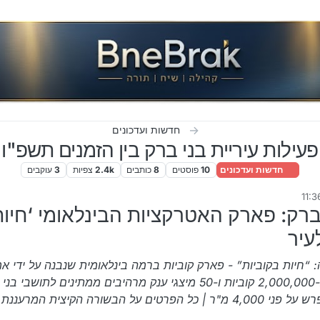
חדשות ועדכונים
פעילות עיריית בני ברק בין הזמנים תשפ"ו
חדשות ועדכונים
10
פוסטים
8
כותבים
2.4k
צפיות
3
עוקבים
די
ברק: פארק האטרקציות הבינלאומי ‘חיו
עיר
“חיות בקוביות” - פארק קוביות ברמה בינלאומית שנבנה על ידי אמן
מגיע לבני ברק | למעלה מ-2,000,000 קוביות ו-50 מיצגי ענק מרהיבים ממתינים לתושבי
במתחם ענק וממוזג שמתפרש על פני 4,000 מ"ר | כל הפרטים על הבשורה הקיצית המרע