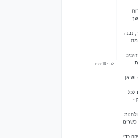
ות
שך
, נבנה
שתלמת
לה מ-50 מיצגי ענק מרהיבים
ירת
לפני 19 ימים
ושיאן
וונת לכל
 -
ולחנות
ן כשרים
קה כדי