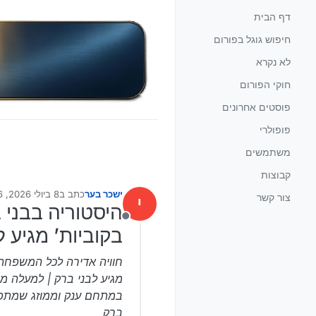
ילוג לתוכן
דף הבית
חיפוש גוגל בפורום
לא נקרא
חוקי הפורום
פוסטים אחרונים
פופולרי
משתמשים
קבוצות
ישכר בער
כתב ב
8 ביולי 2026, 11:36
צור קשר
י
נערך לאחרונה על י
היסטוריה בבני 
מנותק
בקוביות’ מגיע ל
חוויה אדירה לכל המשפחה: 
ברק