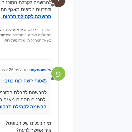
להרשמה לקבלת התוכניה לב
לצד מיצגי החיו
מנותק
ולתכנים נוספים מאגף התר
משחק, בניית מכו
הרשמה לקהילת תרבות
למהדרין.
בנוסף, לאורך כ
להעניק חוויה ב
בעיריית בני ברק יש שתי מחלקות פעי
היוזמה כולה ז
1:מחלקת הגביה. 2:מחלקת הפרסום.
הקודש והחינוך’
בשאר המחלקות יש רק משכורות.
וקבעו כי היא מ
אדוארד שינקרב
שהצלחנו להביא
ע"י אמן לגו לש
הגב’ שרה צברי
פיינשמעקער
כתב
לפני 26 ימים
פ
נערך לאחרונה ע
השקעה והתאמה 
מושלם, מאורגן,
@
סוף-לשחיתות
כתב
:
מנותק
כאשר לאור הצפ
להרשמה לקבלת התוכניה 
פרטים מלאים ו
ולתכנים נוספים מאגף ה
במוקדים שיפעלו
הרשמה לקהילת תרבות
מי הבעלים של הטופס?
איך אפשר לדעת?