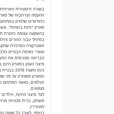
בשורה היסטורית וחווייתית
ההקמה הנרחבות של פארק ה
כחודשיים שלמים במתחם ענק, מרווח וממ
פארק “חיות בחוויות”, אש
במיוחד עבור ההורים והילד
הבריאה ומכניסים את המבק
מיצגי הענק בפארק הינם ב
גינס משנת 2016 בבניית מיצג קוביות הלגו הגדול בעולם - ששיאו טרם נשבר.
הגילאים, כאשר המתחם מוצ
ממוזגים.
לצד מיצגי החיות, הילדים 
משחק, בניית מכוניות מרוץ 
למהדרין.
בנוסף, לאורך כל שעות הפע