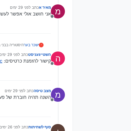
מאיר א
כתב
לפני 29 ימים
מ
נערך לאחרונה על ידי
אני חושב אולי אפשר לעשות
מנותק
היסטוריה בבני 
ישכר בער
י
חוויה אדירה לכ
השטייגעניסט
כתב
לפני 29 ימים
ה
נערך לאחרונה 
קישור להזמנת כרטיסים:
wc
וממוזג שמתפרש על פני 4,000 מ"ר | כל הפרטים על הב
בשורה היסטורית
מנותק
הנרחבות של פאר
במתחם ענק, מרווח וממוזג 
כיכר השבת
פארק “חיות בחו
מצב טיסה
כתב
לפני 29 ימים
עבור ההורים וה
מ
נערך לאחרונה על 
השנה תהיה חוברת של פעיל
מנותק
את המבקרים לאו
מיצגי הענק בפא
משנת 2016 בבניית מיצג קוביות הלגו הגדול בעולם - ששיאו טרם נשבר.
סוף לשחיתות
כתב
לפני 26 ימים
נערך לאחרונה 
הגילאים, כאשר