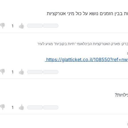
 בבין הזמנים נושא על כול מיני אטרקציות
1
ברק: פארק האטרקציות הבינלאומי ‘חיות בקוביות’ מגיע לעיר
ל המשפחה: “חיות בקוביות” - פארק קוביות ברמה בינלאומית שנבנה על ידי אמן לגו 
על ידי השטייגעניסט
7 בספט׳ 2026, 17:46
לבני ברק | למעלה מ-2,000,000 קוביות ו-50 מיצגי ענק מרהיבים ממתינים לתושבי בני ב
https://glatticket.co.il/108550?ref=n
שורה הקיצית המרעננת של בני ברק
 וחווייתית במיוחד לתושבי בני ברק: לקראת ימי בין הזמנים, השבוע החלו עבודות ה
ק החוויות הבינלאומי והייחודי “חיות בקוביות”, שיפתח את שעריו למשך כחודשיים 
1
ברחוב נורוק 31 בשכונת קריית הרצוג בעיר.
ויות”, אשר הובא במיוחד לאור הביקוש הרב והותאם באופן מלא לציבור החרדי, נבנה
בהשקעה עצומה וחסרת תקדים המוערכת בכ-1.5 מיליון שקלים, ומציע חוויה משפחתית משת
ילדים כאחד.
ידי
ויות?
האטרקציה המרכזית שתקבל את פני המבקרים היא עולם שלם של למעלה מ
נשימה הבנויים כולם מלמעלה מ-2,000,000 קוביות, כאשר המיצגים כולם מלווים בשירת הבר
וירה ייחודית ומרגשת.
1
רק הינם בהרכבתו של דאנקן טיטמארש, האמן הבריטי של בניה בלגו (לשעבר) ושיאן
הפארק משתרע על פני שטח ענק של כ-4,000 מטרים רבועים הכוללים פעילות חווייתית מגוונת לכ
על ידי סוף לשחיתות
7 בדצמ׳ 2026, 15:00
 המתחם מוצל, מצויד בפינות ישיבה נוחות לרווחת המשפחות, ומתחמי המשחק - ממו