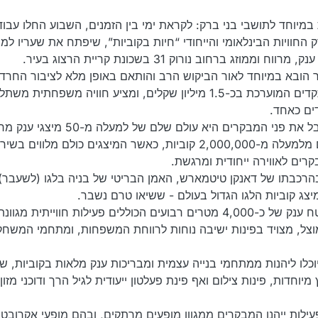
 במיוחד לתושבי בני ברק: לקראת ימי בין הזמנים, השבוע החלו עבוד
חוויות הבינלאומי והייחודי “חיות בקוביות”, שיפתח את שעריו למ
וזג ברחוב נורוק 31 בשכונת קריית הרצוג בעיר.
ר הובא במיוחד לאור הביקוש הרב והותאם באופן מלא לציבור החרדי
בהשקעה עצומה וחסרת תקדים המוערכת בכ-1.5 מיליון שקלים, ומציע חוויה משפחתית מ
ים כאחד.
האטרקציה המרכזית שתקבל את פני המבקרים היא עולם שלם של למע
ועוצרי נשימה הבנויים כולם מלמעלה מ-2,000,000 קוביות, כאשר המיצגים כולם מלווים בש
רים לאווירה ייחודית ומרגשת.
הרכבתו של דאנקן טיטמארש, האמן הבריטי של בניה בלגו (לשעבר) 
הפארק משתרע על פני שטח ענק של כ-4,000 מטרים רבועים הכוללים פעילות חווייתית מג
ל, מצויד בפינות ישיבה נוחות לרווחת המשפחות, ומתחמי המשחק
יוכלו ליהנות ממתחמי בנייה עצמית ומבריכות ענק מלאות בקוביות, ש
מיוחדות, פינות צילום ואף פינת פעלטון ייעודית לגיל הרך ודוכני מזו
ילות ייהנו המבקרים ממגוון מופעים מרתקים, ובהם מופעי אקרובטי