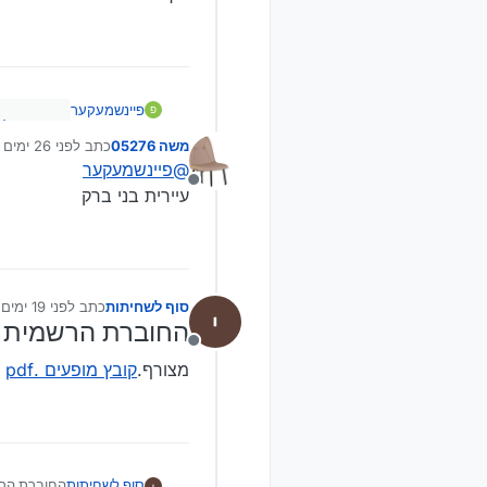
פיינשמעקער
פ
@
סוף-לש
משה 05276
כתב
לפני 26 ימים
נערך לאחרונה ע
מי הבעלים 
להרשמה ל
@
פיינשמעקער
איך אפשר ל
ולתכנים 
מנותק
עיירית בני ברק
הרשמה ל
סוף לשחיתות
כתב
לפני 19 ימים
נערך לאחרונה 
החוברת הרשמית ל
מנותק
מצורף.
קובץ מופעים .pdf
החוברת הרש
סוף לשחיתות