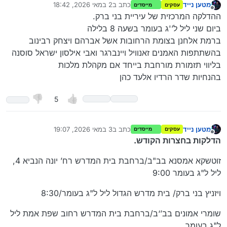
מטען נייד
כתב ב
2 במאי 2026, 18:42
עסקים
מייסדים
נערך לאחרונה על ידי
מנותק
ההדלקה המרכזית של עיריית בני ברק.
ביום שני ליל ל’'ג בעומר בשעה 8 בלילה
ברמת אלחנן בצומת הרחובות אשל אברהם ויצחק רבינוב
בהשתתפות האמנים זאנוויל ויינברגר ואבי אילסון ישראל סוסנה
בליווי תזמורת מורחבת בייחד אם מקהלת מלכות
בהנחיות שדר הרדיו אלעד כהן
5
מטען נייד
כתב ב
3 במאי 2026, 19:07
עסקים
מייסדים
נערך לאחרונה על ידי
מנותק
הדלקות בחצרות הקודש.
זוטשקא אמסנא בב"ב/ברחבת בית המדרש רח’ יונה הנביא 4,
ליל ל"ג בעומר 9:00
ויזניץ בני ברק/ בית מדרש הגדול ליל ל"ג בעומר/8:30
שומרי אמונים בב’‘ב/ברחבת בית המדרש רחוב שפת אמת ליל
ל"ג בעומר