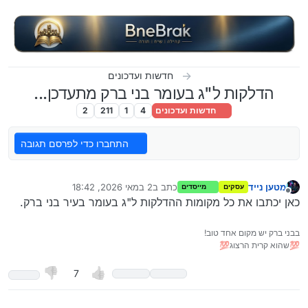
ילוג לתוכן
חדשות ועדכונים
הדלקות ל"ג בעומר בני ברק מתעדכן...
חדשות ועדכונים
4
1
211
2
התחברו כדי לפרסם תגובה
מטען נייד
כתב ב
2 במאי 2026, 18:42
עסקים
מייסדים
נערך לאחרונה על ידי
מנותק
כאן יכתבו את כל מקומות ההדלקות ל"ג בעומר בעיר בני ברק.
בבני ברק יש מקום אחד טוב!
💯שהוא קרית הרצוג💯
7