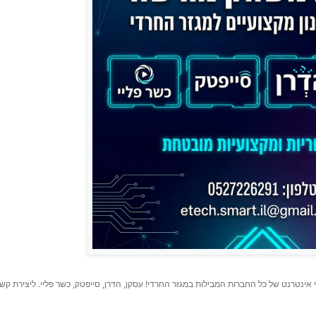
 אינטרנט של כל החברות המבילות במגזר החרדי! עסקן, הדרן, סייפטק, כשר פליי. ליצירת קשר