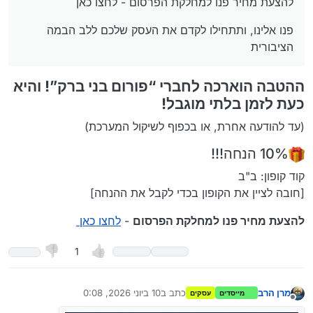
להצעת מחיר פנו למחלקת הפרסום - לחצו כאן
פנו אלינו, ותתחילו לקדם את העסק שלכם ללב הבמה
הציבורית
ההטבה הוארכה לחברי “פורום בני ברק”! והיא
כעת לזמן בלתי מוגבל!
(עד להודעה אחרת, או בכפוף לשיקול המערכת)
10% הנחה!!!
קוד קופון: ב"ב
[חובה לציין את הקופון בכדי לקבל את ההנחה]
להצעת מחיר פנו למחלקת הפרסום
-
לחצו כאן
1
מרן הרב
כתב ב
10 ביוני 2026, 0:08
מייסדים
עסקים
נערך לאחרונה על ידי מרן הרב
6 באוק׳ 2026, 0:10
מנותק