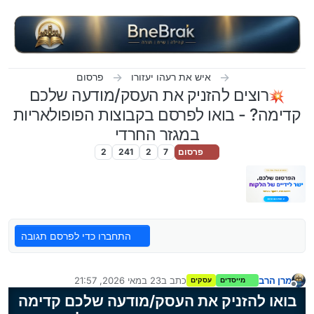
ילוג לתוכן
איש את רעהו יעזורו
פרסום
רוצים להזניק את העסק/מודעה שלכם
קדימה? - בואו לפרסם בקבוצות הפופולאריות
במגזר החרדי
פרסום
7
2
241
2
התחברו כדי לפרסם תגובה
מרן הרב
כתב ב
23 במאי 2026, 21:57
מייסדים
עסקים
נערך לאחרונה על ידי מרן הרב
מנותק
בואו להזניק את העסק/מודעה שלכם קדימה