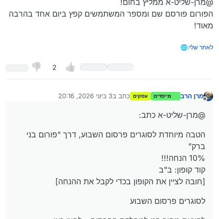
@מרן-שליט-א ממליץ בחום!
ברק”
הפורום פורסם שם ומספר המשתמשים קפץ ביום אחד בהרבה
10% הנחה!!!
מאוד!
לאתר שלי:🌐
2
מרן הרב
כתב ב
3 ביוני 2026, 20:16
מייסדים
עסקים
נערך לאחרונה על ידי מרן הרב
6 במרץ 2026, 20:17
מנותק
@מרן-שליט-א כתב:
הטבה מיוחדת לסוגרים פרסום השבוע, דרך “פורום בני
ברק”
10% הנחה!!!
קוד קופון: ב"ב
[חובה לציין את הקופון בכדי לקבל את ההנחה]
לסוגרים פרסום השבוע