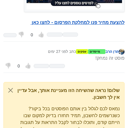
להצעת מחיר פנו למחלקת הפרסום - לחצו כאן
0
מרן הרב
כתב
לפני 27 ימים
מייסדים
עסקים
נערך לאחרונה על ידי מרן הרב
7 בדצמ׳ 2026, 0:31
מנותק
פוסט זה נמחק!
0
שלום! נראה שהשיחה הזו מעניינת אותך, אבל עדיין
אין לך חשבון.
נמאס לכם לגלול בין אותם הפוסטים בכל ביקור?
כשנרשמים לחשבון, תמיד תחזרו בדיוק למקום שבו
הייתם קודם, ותוכלו לבחור לקבל התראות על תגובות