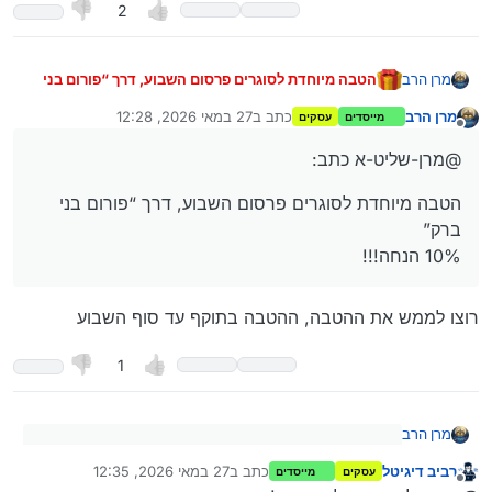
2
הטבה מיוחדת לסוגרים פרסום השבוע, דרך “פורום בני
מרן הרב
ברק”
10% הנחה!!!
מרן הרב
כתב ב
27 במאי 2026, 12:28
מייסדים
עסקים
נערך לאחרונה על ידי
מנותק
קוד קופון: ב"ב
@מרן-שליט-א כתב:
[חובה לציין את הקופון בכדי לקבל את ההנחה]
לסוגרים פרסום השבוע
הטבה מיוחדת לסוגרים פרסום השבוע, דרך “פורום בני
ברק”
להצעת מחיר פנו למחלקת הפרסום -
לחצו כאן
10% הנחה!!!
פנו אלינו, ותתחילו לקדם את העסק שלכם ללב הבמה
הציבורית
רוצו לממש את ההטבה, ההטבה בתוקף עד סוף השבוע
1
מרן הרב
@מרן-שליט-א כתב:
רביב דיגיטל
כתב ב
27 במאי 2026, 12:35
עסקים
מייסדים
נערך לאחרונה על ידי
מנותק
רוצו לממש את ההטבה, ההטבה בתוקף עד סוף השבוע
הטבה מיוחדת לסוגרים פרסום השבוע, דרך “פורום בני