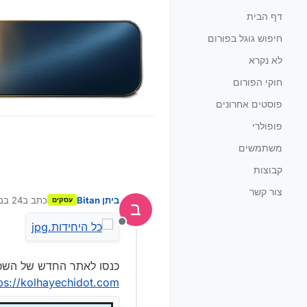
ילוג לתוכן
דף הבית
חיפוש גוגל בפורום
לא נקרא
חוקי הפורום
פוסטים אחרונים
פופולרי
משתמשים
קבוצות
צור קשר
ביתן Bitan
כתב ב
24 במאי 2026, 17:36
עסקים
נערך לאחר
מנותק
כנסו לאתר החדש של השכרת
ps://kolhayechidot.com