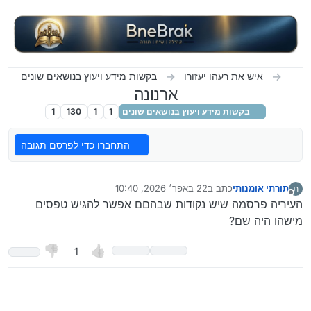
ילוג לתוכן
איש את רעהו יעזורו
בקשות מידע ויעוץ בנושאים שונים
ארנונה
בקשות מידע ויעוץ בנושאים שונים
1
1
130
1
התחברו כדי לפרסם תגובה
תורתי אומנותי
כתב ב
22 באפר׳ 2026, 10:40
ת
נערך לאחרונה על ידי אריה
מנותק
העיריה פרסמה שיש נקודות שבהםם אפשר להגיש טפסים
מישהו היה שם?
1