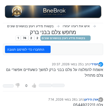
ילוג לתוכן
איש את רעהו יעזורו
בקשות מידע ויעוץ בנושאים שונים
מחפש צלם בבני ברק
בקשות מידע ויעוץ בנושאים שונים
2
2
74
1
התחברו כדי לפרסם תגובה
חסידי
כתב ב
25 במאי 2026, 20:37
ח
נערך לאחרונה על ידי חסידי
מנותק
אשמח להמלצה על צלם בבני ברק למשך כשעתיים אפשרי גם
צלם מתחיל
0
אורן הידען
כתב ב
26 במאי 2026, 7:14
א
נערך לאחרונה על ידי
מנותק
צלם 0544922211