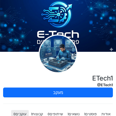
ילוג לתוכן
ETech1
@ETech1
מעקב
אודות
פוסטים
נושאים
שיתופים
קבוצות
עוקבים
0
1
0
1
1