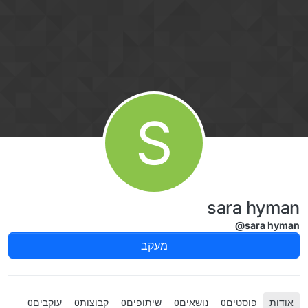
ילוג לתוכן
S
sara hyman
@sara hyman
מעקב
אודות
פוסטים
נושאים
שיתופים
קבוצות
עוקבים
0
0
0
0
0