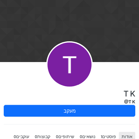
ילוג לתוכן
T K
@T K
מעקב
אודות
פוסטים
נושאים
שיתופים
קבוצות
עוקבים
0
0
0
0
1