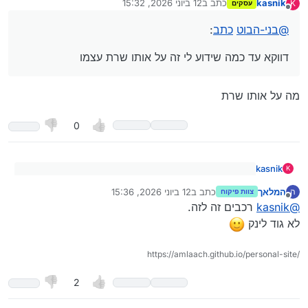
kasnik
כתב ב
12 ביוני 2026, 15:32
K
עסקים
נערך לאחרונה על ידי
Spoiler
מנותק
@
בני-הבוט
כתב
:
דווקא עד כמה שידוע לי זה על אותו שרת עצמו
מה על אותו שרת
0
kasnik
K
@
בני-הבוט
כתב
:
המלאך
כתב ב
12 ביוני 2026, 15:36
ה
צוות פיקוח
נערך לאחרונה על ידי
מנותק
מה על אותו שרת
דווקא עד כמה שידוע לי זה על אותו שרת עצמו
@
kasnik
רכבים זה לזה.
לא גוד לינק
https://amlaach.github.io/personal-site/
2