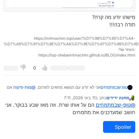
מישהו יודע מה קרה?
תודה רבה!!!
https://mitmachim.top/user/%D7%98%D7%95%D7%A4-
%D7%A9%D7%91%D7%9E%D7%AA%D7%9E%D7%97%D7%99%D7%9D
האתר שלי:
https://top-shebamitmachim.github.io/BLOG/index.html
0
אני לא יודע עם הנושא מתאים לפורום,
@
צוות-פיקוח
אם
טופ שבמתמחים
יש בעיה תמחקו את הנושא
מחנה ידידים
כתב ב
11 ביוני 2026, 7:11
היום ניסיתי להיכנס למתמחים טופ ובהתחלה הופיעה לי
נערך לאחרונה על ידי מחנה ידידים
6 בנוב׳ 2026, 7:12
מנותק
@
טופ-שבמתמחים
הם על אותו שרת. וזה מאז שבע בבוקר. אני
שגיאת אבטחה ואח"כ זה כותב לי:
חושב שמעדכנים את מתמחים
Spoiler