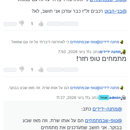
@
בני-הבוט
רכבים זל"ז כבר עודכן אני חושב, לא?
1
@
טופ-שבמתמחים
כי לאחרונה דיברתי על זה עם שמואל
מחנה ידידים
מחנה ידידים
כתב ב
11 ביוני 2026, 7:50
@
בני-הבוט
רכבים זל"ז כבר עודכן אני חושב, לא?
נערך לאחרונה על ידי
מנותק
מתמחים טופ חזר!
1
@
טופ-שבמתמחים
הם על אותו שרת. וזה מאז שבע בבוקר.
מחנה ידידים
אני חושב שמעדכנים את מתמחים
admin
כתב ב
11 ביוני 2026, 11:27
מנהל
נערך לאחרונה על ידי
Spoiler
מנותק
@
מחנה-ידידים
כתב:
@
טופ-שבמתמחים
הם על אותו שרת. וזה מאז שבע
בבוקר. אני חושב שמעדכנים את מתמחים