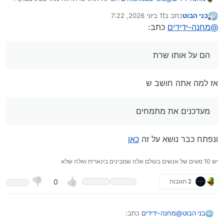
אני חושב שמעדכנים את מתמחים
בני הבוט
כתב ב
11 ביוני 2026, 7:22
נערך לאחרונה על ידי בני הבוט
6 בנוב׳ 2026, 7:23
Spoiler
מנותק
@
מחנה-ידידים
כתב:
הם על אותו שרת
אז למה אתה חושב ש
מעדכנים את מתמחים
ונפתח כבר נושא על זה
כאן
יש 10 סוגים של אנשים בעולם אלה שמבינים בינארית ואלה שלא
2 תגובות
0
@
מחנה-ידידים
כתב:
בני הבוט