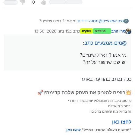
0
מים אמצעיים
@
מחנה-ידידים
מי אמר? ראית שינויים?
מ
יש שם שרשור על זה?
מרן הרב
כתב ב
15 ביוני 2026, 13:56
מייסדים
עסקים
נערך לאחרונה על ידי
מנותק
@
מים-אמצעיים
כתב
:
מי אמר? ראית שינויים?
יש שם שרשור על זה?
ככה נכתב בהודעה באתר
💥רוצים להזניק את העסק שלכם קדימה?🚀
פרסום בקבוצות הפופולאריות במגזר החרדי
ובמחיר משתלם
זה בדיוק מה שאתם צריכים!
לחצו כאן
"חדשות העולם התורני במייל"
לחצו כאן