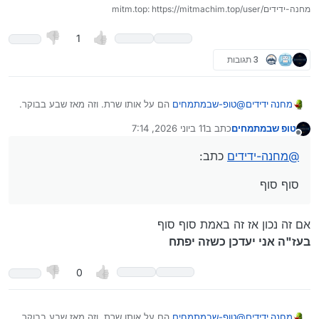
mitm.top: https://mitmachim.top/user/מחנה-ידידים
וגם רכבים זה לזה לא עובד אם אותו בעיה
ואפי’ אם עושים חיפוש גוגל מתמחים טופ:
1
3 תגובות
@
טופ-שבמתמחים
הם על אותו שרת. וזה מאז שבע בבוקר.
מחנה ידידים
אני חושב שמעדכנים את מתמחים
מישהו יודע מה קרה?
טופ שבמתמחים
כתב ב
11 ביוני 2026, 7:14
נערך לאחרונה על ידי טופ שבמתמחים
6 בנוב׳ 2026, 7:18
תודה רבה!!!
Spoiler
מנותק
@
מחנה-ידידים
כתב:
סוף סוף
אם זה נכון אז זה באמת סוף סוף
בעז"ה אני יעדכן כשזה יפתח
0
@
טופ-שבמתמחים
הם על אותו שרת. וזה מאז שבע בבוקר.
מחנה ידידים