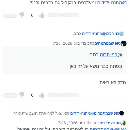
מנותק
למה אתה חושב שמעדכנים את מתמחים
@
מחנה-ידידים
ומעדכנים במקביל גם רכבים זל"ז?
0
@
מחנה-ידידים
כתב:
בני הבוט
טופ שבמתמחים
כתב ב
11 ביוני 2026, 7:26
נערך לאחרונה על ידי
מנותק
הם על אותו שרת
@
בני-הבוט
כתב:
אז למה אתה חושב ש
ונפתח כבר נושא על זה כאן
מעדכנים את מתמחים
צודק לא ראיתי
ונפתח כבר נושא על זה
כאן
0
טופ שבמתמחים
@
מחנה-ידידים
הוא שאל למה אתה חושב שזה קורה
בגלל שהם מעדכנים
מחנה ידידים
כתב ב
11 ביוני 2026, 7:26
נערך לאחרונה על ידי מחנה ידידים
6 בנוב׳ 2026, 7:27
מנותק
@
טופ-שבמתמחים
כי לאחרונה דיברתי על זה עם שמואל