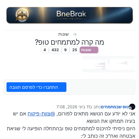
ילוג לתוכן
שונות
מה קרה למתמחים טופ?
שונות
25
9
432
4
התחברו כדי לפרסם תגובה
טופ שבמתמחים
כתב ב
11 ביוני 2026, 7:08
נערך לאחרונה על ידי
מנותק
אני לא יודע עם הנושא מתאים לפורום,
@
צוות-פיקוח
אם יש
בעיה תמחקו את הנושא
היום ניסיתי להיכנס למתמחים טופ ובהתחלה הופיעה לי שגיאת
אבטחה ואח"כ זה כותב לי: