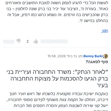
לעשות הכל כדי להגיע לעמק השווה לטובת התושבים והאורחים
כאחד. בעזרת ה’, הציבור עוד יכיר בני ברק שונה לחלוטין – בני
ברק שהכבישים בה זורמים. זה נשמע כרגע כמו דמיון, אבל זה
בהחלט בהישג יד.
jdn
2
Benny Barki
כתב ב
1 ביולי 2026, 15:56
נערך לאחרונה על ידי Benny Barki
7 בינו׳ 2026, 15:57
מנותק
סוף לסאגה?
“לאחר הנתק”: משרד התחבורה ועיריית בני
ברק הגיעו להסכמות על מצוקת התחבורה
בעיר
בעקבות ישיבת עבודה מקצועית בלשכתו של ראש העיר חנוך
זייברט, הוחלט על הקמת צוות משותף לקידום מסופי תחבורה,
ייעול קווי שירות לשכונות הצפון והסרת חסמים מול חברות