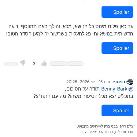
Spoiler
עד כאן פלוס מינוס כל הנושא, מכאן והילך באם תתווסף ידיעה
חדשותית בנושא זה, נא להעלות בשרשור זה למען הסדר הטוב!
Spoiler
3
רחפנוני
כתב ב
16 ביוני 2026, 20:25
נערך לאחרונה על ידי
מנותק
@
Benny-Barki
תודה על הסיכום,
בתכל’ס יצא מכל הסיפור משהו? מה עם התח"צ?
Spoiler
צלם רחפן בבני ברק לאירועים מקצועי,
הכנסת ס"ת, חתונה/בר מצווה ועוד!