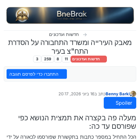
ילוג לתוכן
חדשות ועדכונים
מאבק העירייה ומשרד התחבורה על הסדרת
התח"צ בעיר
חדשות ועדכונים
11
8
259
3
התחברו כדי לפרסם תגובה
Benny Barki
כתב ב
16 ביוני 2026, 20:17
נערך לאחרונה על ידי Benny Barki
מנותק
Spoiler
מעלה פה בקצרה את תמצית הנושא כפי
שפורסם עד כה:
הכל התחיל במספר כתבות בתקשורת שפורסמו לכאורה על ידי