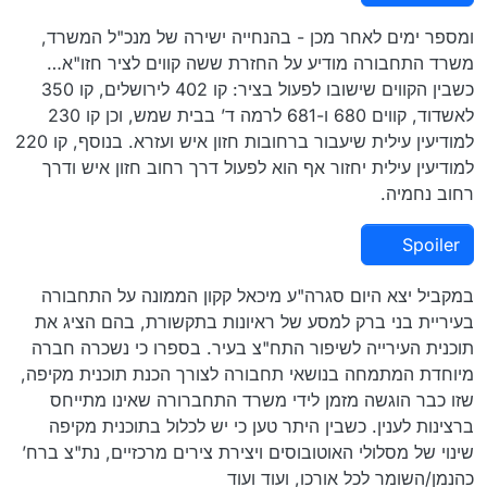
ומספר ימים לאחר מכן - בהנחייה ישירה של מנכ"ל המשרד,
משרד התחבורה מודיע על החזרת ששה קווים לציר חזו"א…
כשבין הקווים שישובו לפעול בציר: קו 402 לירושלים, קו 350
לאשדוד, קווים 680 ו-681 לרמה ד’ בבית שמש, וכן קו 230
למודיעין עילית שיעבור ברחובות חזון איש ועזרא. בנוסף, קו 220
למודיעין עילית יחזור אף הוא לפעול דרך רחוב חזון איש ודרך
רחוב נחמיה.
Spoiler
במקביל יצא היום סגרה"ע מיכאל קקון הממונה על התחבורה
בעיריית בני ברק למסע של ראיונות בתקשורת, בהם הציג את
תוכנית העירייה לשיפור התח"צ בעיר. בספרו כי נשכרה חברה
מיוחדת המתמחה בנושאי תחבורה לצורך הכנת תוכנית מקיפה,
שזו כבר הוגשה מזמן לידי משרד התחברורה שאינו מתייחס
ברצינות לענין. כשבין היתר טען כי יש לכלול בתוכנית מקיפה
שינוי של מסלולי האוטובוסים ויצירת צירים מרכזיים, נת"צ ברח’
כהנמן/השומר לכל אורכו, ועוד ועוד