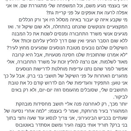
אני בעצמי מגיע משם, וכל המשפחה שלי מתגוררת שם. אז אני
אפלה לרעה את אופקים על פני קריית גת?
מי שקבע איזה קו יעבור באיזה מסלול היו אך ורק הכללים
המקצועיים והנוקשים שהנחנו בהתחלה, ולא שום שיקול זר. ואז
מגיעים אנשי משרד התחבורה ומנסים לשנות את כל המבנה
ללא שום הסבר הגיוני ואין שום דרך להליץ עליהם זכות? אולי
השיקולים שלהם נובעים מטובת הנוסעים שמגיעים מחוץ לעיר?
"לא אמרנו שהתוכנית שלנו חסינה מטעויות, אבל היא קרובה
מאוד לשלמות. אם נרצה להליץ זכות על משרד התחבורה, אולי
אפשר לומר שהם נתנו עדיפות מוחלטת לדרישות הנוסעים
מהערים האחרות על פני השיקול של תושבי בני ברק. אבל על כך
אני טוען: התפקיד והעדיפות שלי הם לדרוש קודם כל את טובת
התושבים שלי, שסובלים מהעומס הזה יום-יום, ולא רק באים
לביקור.
יותר מכך, רק לאחרונה פנה אליי תושב מחסידות מובהקת
המתגורר בעיר מרוחקת, ואמר לי בעצמו: “למה אחרי נסיעה של
שעתיים בכביש הבינעירוני, אני צריך לנסוע עוד שעה וחצי בתוך
בני ברק? תוריד אותי בקצה העיר ומשם אסתדר באוטובוס