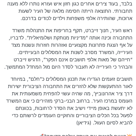
בלבד, בעוד צירים אחרים כגון חזון איש ועזרא נותרו ללא מענה
תחבורתי. התוצאה הייתה חסימה מלאה של העיר לשעות
ארוכות, שהותירה אלפי משפחות וילדים לכודים בדרכם.
ראש העיר, חנוך זייברט, תקף בחריפות את התנהלות משרד
התחבורה וכינה אותה “מדיניות מנותקת ושלומיאלית”. לדבריו,
על אף הצגת פתרונות מקצועיים ואזהרות חוזרות ונשנות מצד
העירייה, המשרד מסרב לשנות את המסלולים הבעייתיים.
“חייהם של מאות אלפי תושבים אינם הפקר”, הדגיש זייברט
והבהיר כי העירייה לא תעבור לסדר היום מול המחדל המתמשך.
תושבים זועמים הגדירו את תכנון המסלולים כ"חלם", במיוחד
לאור ההתעקשות שלא להזרים את התחבורה הציבורית ישירות
דרך ציר אהרונוביץ’, מה שהיה עשוי להפחית משמעותית את
העומס במרכז העיר. ברחוב הבני-ברקי מזהירים כי אם המשרד
לא יתעשת באופן מיידי וישיב את הסדר לרחובות, בכוונתם
לפעול בכל הכלים הציבוריים והחוקיים העומדים לרשותם כדי
להביא לסיום העוול. (גידיאן)