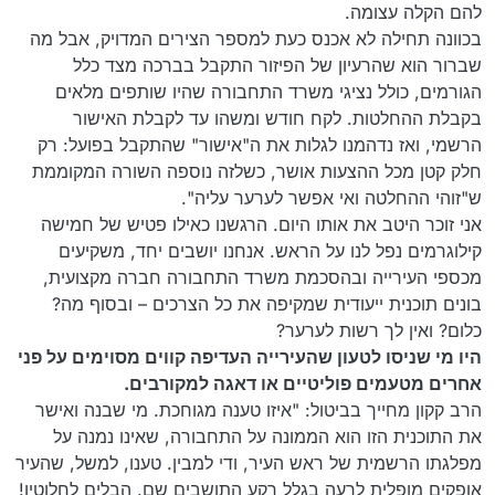
להם הקלה עצומה.
בכוונה תחילה לא אכנס כעת למספר הצירים המדויק, אבל מה
שברור הוא שהרעיון של הפיזור התקבל בברכה מצד כלל
הגורמים, כולל נציגי משרד התחבורה שהיו שותפים מלאים
בקבלת ההחלטות. לקח חודש ומשהו עד לקבלת האישור
הרשמי, ואז נדהמנו לגלות את ה"אישור" שהתקבל בפועל: רק
חלק קטן מכל ההצעות אושר, כשלזה נוספה השורה המקוממת
ש"זוהי ההחלטה ואי אפשר לערער עליה".
אני זוכר היטב את אותו היום. הרגשנו כאילו פטיש של חמישה
קילוגרמים נפל לנו על הראש. אנחנו יושבים יחד, משקיעים
מכספי העירייה ובהסכמת משרד התחבורה חברה מקצועית,
בונים תוכנית ייעודית שמקיפה את כל הצרכים – ובסוף מה?
כלום? ואין לך רשות לערער?
היו מי שניסו לטעון שהעירייה העדיפה קווים מסוימים על פני
אחרים מטעמים פוליטיים או דאגה למקורבים.
הרב קקון מחייך בביטול: "איזו טענה מגוחכת. מי שבנה ואישר
את התוכנית הזו הוא הממונה על התחבורה, שאינו נמנה על
מפלגתו הרשמית של ראש העיר, ודי למבין. טענו, למשל, שהעיר
אופקים מופלית לרעה בגלל רקע התושבים שם. הבלים לחלוטין!