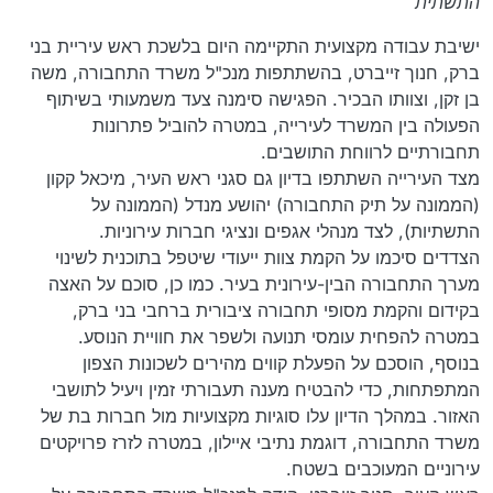
התשתית
ישיבת עבודה מקצועית התקיימה היום בלשכת ראש עיריית בני
ברק, חנוך זייברט, בהשתתפות מנכ"ל משרד התחבורה, משה
בן זקן, וצוותו הבכיר. הפגישה סימנה צעד משמעותי בשיתוף
הפעולה בין המשרד לעירייה, במטרה להוביל פתרונות
תחבורתיים לרווחת התושבים.
מצד העירייה השתתפו בדיון גם סגני ראש העיר, מיכאל קקון
(הממונה על תיק התחבורה) יהושע מנדל (הממונה על
התשתיות), לצד מנהלי אגפים ונציגי חברות עירוניות.
הצדדים סיכמו על הקמת צוות ייעודי שיטפל בתוכנית לשינוי
מערך התחבורה הבין-עירונית בעיר. כמו כן, סוכם על האצה
בקידום והקמת מסופי תחבורה ציבורית ברחבי בני ברק,
במטרה להפחית עומסי תנועה ולשפר את חוויית הנוסע.
בנוסף, הוסכם על הפעלת קווים מהירים לשכונות הצפון
המתפתחות, כדי להבטיח מענה תעבורתי זמין ויעיל לתושבי
האזור. במהלך הדיון עלו סוגיות מקצועיות מול חברות בת של
משרד התחבורה, דוגמת נתיבי איילון, במטרה לזרז פרויקטים
עירוניים המעוכבים בשטח.