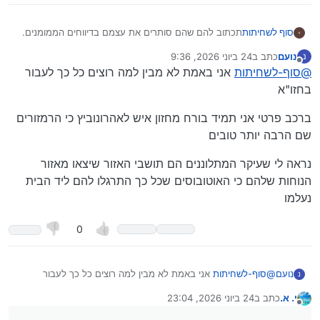
לסיום העוול. (גידיאן)
סוף לשחיתות
תכתוב להם שהם סותרים את עצמם בדיווחים הממומנים.
שיחליטו אם צריך להעביר לחזון איש או לאהרונוביץ’…
נועם
כתב ב
24 ביוני 2026, 9:36
נ
נערך לאחרונה על ידי
מנותק
@
סוף-לשחיתות
אני באמת לא מבין למה רוצים כל כך לעבור
בחזו"א
ברכב פרטי אני תמיד בורח מחזון איש לאהרונוביץ כי הרמזורים
שם הרבה יותר טובים
נראה לי שעיקר המתלוננים הם תושבי האזור שיצאו מאזור
הנוחות שלהם כי האוטובוסים שכל כך התרגלו להם ליד הבית
נעלמו
0
@
סוף-לשחיתות
אני באמת לא מבין למה רוצים כל כך לעבור
נועם
נ
בחזו"א
י. א.
כתב ב
24 ביוני 2026, 23:04
ברכב פרטי אני תמיד בורח מחזון איש לאהרונוביץ כי הרמזורים שם
נערך לאחרונה על ידי
מנותק
הרבה יותר טובים