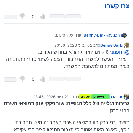
צרו קשר!
0
@
Benny-Barki
תודה על הסיכום,
רחפנוני
בתכל’ס יצא מכל הסיפור משהו? מה עם התח"צ?
Benny Barki
כתב ב
16 ביוני 2026, 20:36
נערך לאחרונה על ידי Benny Barki
Spoiler
מנותק
@
רחפנוני
6 קווים יחזרו לחזו"א בחודש הקרוב.
העירייה הגישה למשרד התחבורה הצעה לשינוי סדרי התחבורה
בעיר וממתינים לתשובת המשרד.
0
מרן הרב
כתב ב
21 ביוני 2026, 13:46
מייסדים
עסקים
נערך לאחרונה על ידי
מנותק
גרירות רגליים של כלל הגופים: שוב פקקי ענק במוצאי השבת
בבני ברק
תושבי בני ברק חוו במוצאי השבת האחרונה סיוט תחבורתי
נוסף, כאשר מאות אוטובוסי תגבור התנקזו לציר רבי עקיבא