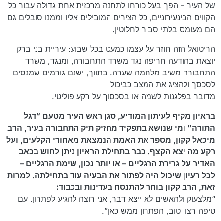
של העיר – הפך בעל כורחו לתחנה מרכזית אחת גדולה עבור כל
הקווים הבינעירוניים, כל הצירים המובילים אליו וממנו סובלים גם
הם מעומס בלתי סביר לחלוטין.
הריטואל הזה חוזר על עצמו כמעט בכל שבוע: עיריית בני ברק
יוצאת בהודעה חריפה נגד משרד התחבורה, ומנגד, משרד
התחבורה משיב מלחמה שערה. בתווך, ישנם גורמים שמנסים
לסכסך ולהציג את המצב כביכול
מדובר בפלגנות לשמה או בסכסוך על רקע פוליטי.
בראיון מקיף לעיתון המודיע, סגן ראש העיר מטעם “דגל
התורה” ומי שנושא בתפקיד מחזיק תיק התחבורה בעיר, הרב
מיכאל קקון, מספר את האמת הנמצאת מאחורי הקלעים, ועל
רקע מה יצא הקצף. כבר בתחילת הראיון ניתן לחוש בכאב
האדיר על גרירת הרגליים – או יותר נכון, שימת הרגליים –
לכל רעיון שיכול היה לפתור את הבעיה עוד בתחילתה. למרות
זאת, הרב קקון בוחר להתנסח בעדינות ובכבוד:
“מלצעוק ולהאשים לא ייצא דבר, אני רוצה להגיע לפתרון. עם
טיפה רצון טוב, הפתרון ממש כאן”.