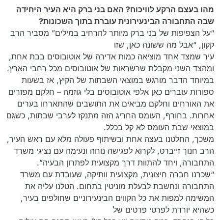
מהו בעצם הרקע לוויכוח? האם בני ברק היא העיר היחידה
שבה התחבורה הבינעירונית עוברת בתוך השכונות?
“על הצפיפות של בני ברק מיותר להרחיב במילים” מסביר הרב
קקון, “אבל מה ששונה כאן, שזו
עיר שמצד אחד מוציאה כמות אדירה של אוטובוסים בבת אחת,
ומהצד השני מקבלת שרשראות של אוטובוסים מכל רחבי הארץ.
במיוחד הדבר מורגש במוצאי השבתות של הקיץ, אז בשעות
ספורות עוברים כאן אלפי אוטובוסים בלי גוזמה – חלקם מפזרים
את האורחים וחלקם מביאים את התושבים שהתארחו בערים
אחרות. בחורף, העומס החריג הזה מתנקז לערבי שבתות, כשגם
במוצאי שבת העומס לא קל בכלל.
משכך, החלטנו בעצה אחת ובשיתוף פעולה מלא עם ראש העיר,
הרב חנוך זייברט, לקרוא לפגישה נוחה ונעימה עם נציגי משרד
התחבורה, ויחד להתוות דרך מקצועית לפתרון הבעיה”.
“שכרנו חברה חיצונית, מקצועית וותיקה, שעובדת עם משרד
התחבורה ונחשבת לבעלת מוניטין בתחום. הטלנו עליה את
המשימה למפות את כל הקווים הבינעירוניים שחולפים בעיר,
כשהיא יורדת לפרטי פרטים של