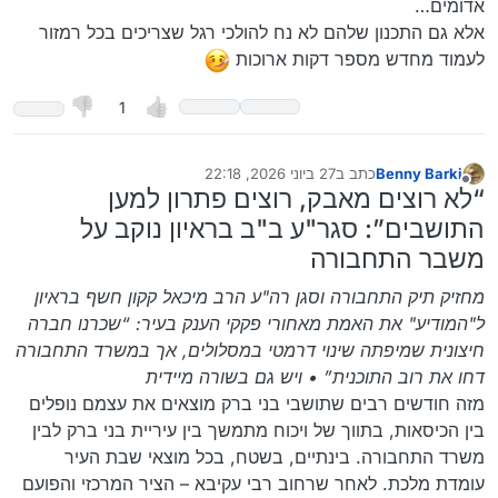
אדומים…
רמזור באדום.!
אלא גם התכנון שלהם לא נח להולכי רגל שצריכים בכל רמזור
לעמוד מחדש מספר דקות ארוכות
1
Benny Barki
כתב ב
27 ביוני 2026, 22:18
נערך לאחרונה על ידי
מנותק
“לא רוצים מאבק, רוצים פתרון למען
התושבים”: סגר"ע ב"ב בראיון נוקב על
משבר התחבורה
מחזיק תיק התחבורה וסגן רה"ע הרב מיכאל קקון חשף בראיון
ל"המודיע" את האמת מאחורי פקקי הענק בעיר: “שכרנו חברה
חיצונית שמיפתה שינוי דרמטי במסלולים, אך במשרד התחבורה
דחו את רוב התוכנית” • ויש גם בשורה מיידית
מזה חודשים רבים שתושבי בני ברק מוצאים את עצמם נופלים
בין הכיסאות, בתווך של ויכוח מתמשך בין עיריית בני ברק לבין
משרד התחבורה. בינתיים, בשטח, בכל מוצאי שבת העיר
עומדת מלכת. לאחר שרחוב רבי עקיבא – הציר המרכזי והפועם