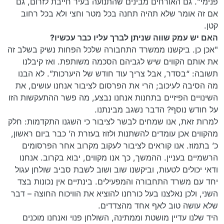
פנימי”. גם האורחים מבינים שהתנועה בעיר חייבת לזרום, גם
אם זה אומר שלא תהיה תחנה בכל מטר וחצי ולא בכל רחוב
קטן.
האם יש עמק שווה שניתן לברך עליו כבר עכשיו?
"אכן כן. ביקשנו ממשרד התחבורה שלכל הפחות נשיק בשלב זה
את אותם הקווים שיש לגביהם הסכמה משותפת. ואז קיבלנו
תשובה: “בסדר, אבל צריך עוד חודש של היערכות”. לא הבנו
מה הסיבה לעיכוב; הרי את הפרסום לציבור אנחנו עושים, את
השינויים הפיזיים בתחנות אנחנו נבצע, מה פשר ההתעקשות הזו
על חודש נוסף? הדבר נשגב מבינתנו.
למרות זאת, אנו שמחים לבשר לציבור כי השגנו התקדמות: חלק
מהקווים אכן עומדים להשתנות ולזוז בעזרת ה’ כבר ביום ראשון,
כ’ בתמוז. אנו קוראים לציבור לעקוב מקרוב אחר הפרסומים
הרשמיים בעניין. ההמשך, כך אנו מקווים, יבוא בקרוב. אנחנו
ודאי יכולים לטעות, וביקשנו שוב ושוב לשבת סביב שולחן עגול
יחד עם משרד התחבורה והמפעילים. בינתיים אין נכונות בצד
השני, ולכן נאלצנו בעל כורחנו להוציא את הוויכוח החוצה – דבר
שלא עושה טוב לאף אחד מהצדדים.
היד שלנו עדיין מושטת וממתינה, השולחן פנוי ואנחנו מוכנים