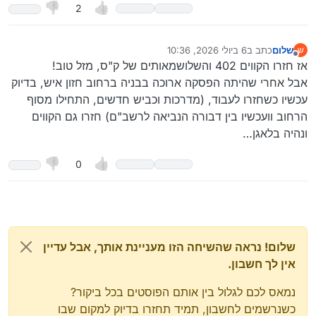
2
שלום
כתב ב
6 ביולי 2026, 10:36
ש
נערך לאחרונה על ידי
מנותק
אז חזרו הקווים 402 והשלושמאותים של ק"ס, מזל טוב!
אבל אחרי שהיתה הפסקה ארוכה בבניה ברחוב חזון איש, בדיוק
עכשיו כשחזרו לעבוד, (מדרכות וכביש חדשים, התחילו מסוף
הרחוב וועכשיו בין דבורה הנביאה לרשב"ם) חזרו גם הקווים
ונהיה בלאגן…
0
שלום! נראה שהשיחה הזו מעניינת אותך, אבל עדיין
אין לך חשבון.
נמאס לכם לגלול בין אותם הפוסטים בכל ביקור?
כשנרשמים לחשבון, תמיד תחזרו בדיוק למקום שבו