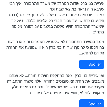
עיריית בני ברק אודות המחדל של משרד התחבורה ואיך רבי
עקיבא היה נראה במוצאי שבת וכו’
כמו כן פורסמה הייחסות אישית של רה"ע חנוך זייברט (בכנס
הידוע בנצרת שיויעד עבור חברי הקואליציה בלבד…) על כך
שמשרד התחבורה תוקע מקלות בגלגלים על רפורה מקיפה
בתח"צ…
מנגד במשרד התחבורה לא שקטו על השמרים והוציאו הודעה
בה תקפו כי להיפך! עיריית בני ברק היא זו שמונעת את החזרת
הקווים לחזו"א…
Spoiler
ואז עיריית בני ברק יצאה במתקפה חזיתית חזרה… לא אנחנו
מעכבים את חזרת האוטובוסים לחזו"א! אלא משרד התחבורה
שקיבל את תוכנית השיפור שהגשנו לו, ובה גם החזרת חלק
מהקווים לחזו"א, והוא אינו מתייחס אליה עד כה…
Spoiler