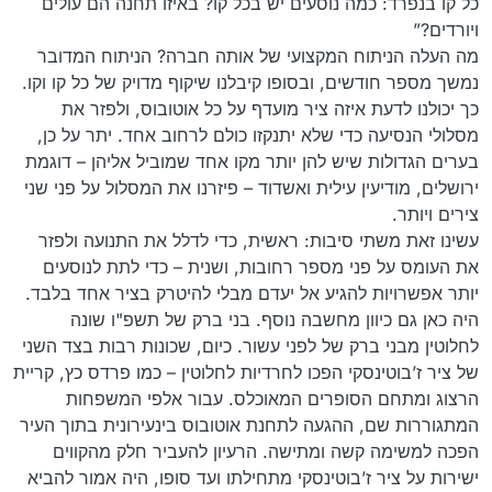
כל קו בנפרד: כמה נוסעים יש בכל קו? באיזו תחנה הם עולים
ויורדים?”
מה העלה הניתוח המקצועי של אותה חברה? הניתוח המדובר
נמשך מספר חודשים, ובסופו קיבלנו שיקוף מדויק של כל קו וקו.
כך יכולנו לדעת איזה ציר מועדף על כל אוטובוס, ולפזר את
מסלולי הנסיעה כדי שלא יתנקזו כולם לרחוב אחד. יתר על כן,
בערים הגדולות שיש להן יותר מקו אחד שמוביל אליהן – דוגמת
ירושלים, מודיעין עילית ואשדוד – פיזרנו את המסלול על פני שני
צירים ויותר.
עשינו זאת משתי סיבות: ראשית, כדי לדלל את התנועה ולפזר
את העומס על פני מספר רחובות, ושנית – כדי לתת לנוסעים
יותר אפשרויות להגיע אל יעדם מבלי להיטרק בציר אחד בלבד.
היה כאן גם כיוון מחשבה נוסף. בני ברק של תשפ"ו שונה
לחלוטין מבני ברק של לפני עשור. כיום, שכונות רבות בצד השני
של ציר ז’בוטינסקי הפכו לחרדיות לחלוטין – כמו פרדס כץ, קריית
הרצוג ומתחם הסופרים המאוכלס. עבור אלפי המשפחות
המתגוררות שם, ההגעה לתחנת אוטובוס בינעירונית בתוך העיר
הפכה למשימה קשה ומתישה. הרעיון להעביר חלק מהקווים
ישירות על ציר ז’בוטינסקי מתחילתו ועד סופו, היה אמור להביא