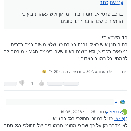
@
נועם
כתב
:
נראה לי שעיקר המתלוננים הם תושבי האזור שיצאו מאזור הנוחות
שלהם כי האוטובוסים שכל כך התרגלו להם ליד הבית נעלמו
ברכב פרטי אני תמיד בורח מחזון איש לאהרונוביץ כי
הרמזורים שם הרבה יותר טובים
חד משמעית!
רחוב חזון איש כאילו נבנה בצורה כזו שלא משנה כמה רכבים
נמצאים בכביש, ולא משנה באיזו שעה ביממה תגיע - מובטח לך
להמתין כל רמזור באדום.!
רק בבני ברק! משכנתא ל-30 שנה בשביל מרתף 30 מ"ר 😉
1
י. א.
@
נועם
כתב
:
לדרמני'ק
כתב ב
25 ביוני 2026, 19:06
ל
נערך לאחרונה על ידי
מנותק
חד משמעית!
ברכב פרטי אני תמיד בורח מחזון איש לאהרונוביץ כי הרמזורים
@
י.-א.
כנ"ל רמזורי ההולכי רגל בחזו"א…
שם הרבה יותר טובים
רחוב חזון איש כאילו נבנה בצורה כזו שלא משנה כמה רכבים נמצאים
לא מדבר רק על כך שחצי מהזמן הרמזורים של ההולכי רגל סתם
בכביש, ולא משנה באיזו שעה ביממה תגיע - מובטח לך להמתין כל