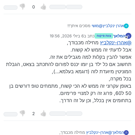
0
אהרן ינקלביץ
@
מושי
מסכים איתך!!
א
לא ברור למה כזה קשוח פה??!!
המלאך
כתב ב
6 ביולי 2026, 19:56
ה
צוות פיקוח
נערך לאחרונה על ידי
מנותק
@
אהרן-ינקלביץ
מחילה מכבודך,
אבל לדעתי זה ממש לא קשוח.
אפשר להבין בקלות למה מגבילים את זה.
תחשוב אם כל ילד בן יומו יכנס לפורום להתכתב בצאט, הגבלת
המוניטין מיועדת לזה (דוגמא בעלמא…),
בכל מקרה,
באופן עקרוני זה ממש לא הכי קשוח, מתמחים טופ דורשים בן
50 ל60, פרוג זה רק למנויי פרימיום.
בתחומים אין בכלל, וכן על זה הדרך.
2
המלאך
@
אהרן-ינקלביץ
מחילה מכבודך,
ה