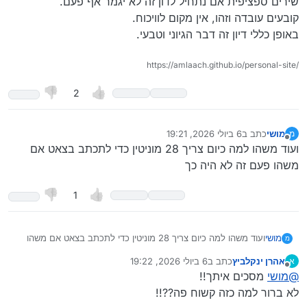
שירים ספציפית אם נתחיל לדון זה לא יגמר אף פעם.
קובעים עובדה וזהו, אין מקום לוויכוח.
באופן כללי דיון זה דבר הגיוני וטבעי.
https://amlaach.github.io/personal-site/
2
מושי
כתב ב
6 ביולי 2026, 19:21
מ
נערך לאחרונה על ידי
מנותק
ועוד משהו למה כיום צריך 28 מוניטין כדי לתכתב בצאט אם
משהו פעם זה לא היה כך
1
מושי
ועוד משהו למה כיום צריך 28 מוניטין כדי לתכתב בצאט אם משהו
מ
פעם זה לא היה כך
אהרן ינקלביץ
כתב ב
6 ביולי 2026, 19:22
א
נערך לאחרונה על ידי
מנותק
@
מושי
מסכים איתך!!
לא ברור למה כזה קשוח פה??!!