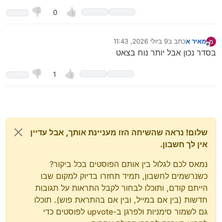
0
מאיר א
כתב ב
9 ביולי 2026, 11:43
מ
נערך לאחרונה על ידי
מנותק
בסדר נכון אבל יותר נוח בצאט
1
שלום! נראה שהשיחה הזו מעניינת אותך, אבל עדיין
אין לך חשבון.
נמאס לכם לגלול בין אותם הפוסטים בכל ביקור?
כשנרשמים לחשבון, תמיד תחזרו בדיוק למקום שבו
הייתם קודם, ותוכלו לבחור לקבל התראות על תגובות
חדשות (בין אם במייל, ובין אם בהתראת פוש). תוכלו
גם לשמור סימניות ולפרגן ב-upvote לפוסטים כדי