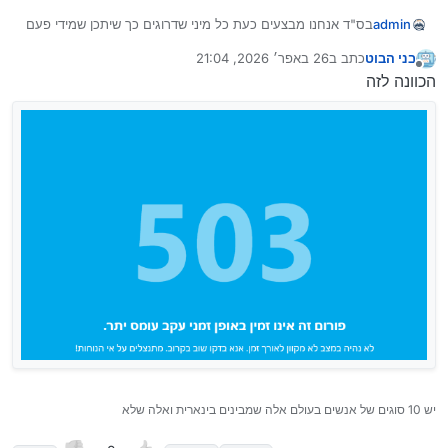
admin
בס"ד אנחנו מבצעים כעת כל מיני שדרוגים כך שיתכן שמידי פעם
תקבלו קוד 503 זה לא בגלל עומס יתר אלא בגלל ריסטארטים
בני הבוט
כתב ב
26 באפר׳ 2026, 21:04
של הפורום עקב השדרוגים וכו’
נערך לאחרונה על ידי
מנותק
הכוונה לזה
בהצלחה לכולם
יש 10 סוגים של אנשים בעולם אלה שמבינים בינארית ואלה שלא