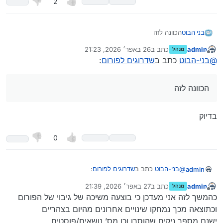
2
בני הבוט
הכוונה לזה
admin
כתב ב
26 באפר׳ 2026, 21:23
מנהל
נערך לאחרונה על ידי admin
מנותק
@
בני-הבוט
כתב ב
שדרוגים לפורום
:
הכוונה לזה
בדיוק
0
@
בני-הבוט
כתב ב
שדרוגים לפורום
:
admin
admin
כתב ב
27 באפר׳ 2026, 21:39
מנהל
נערך לאחרונה על ידי
מנותק
הכוונה לזה
כהמשך לזה אני מעדכן כי בוצעה משיכה של גיבוי של הפורום
וכתוצאה מכך נמחקו שינויים אחרונים מהיום בצהריים
ישנם מספר ניקים שהוסרו וכן מס’ נושאים/פוסטים
בדיוק