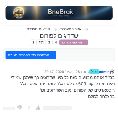
ילוג לתוכן
אזור המערכת
הודעות מערכת
שדרוגים לפורום
הודעות מערכת
4
2
151
2
התחברו כדי לפרסם תגובה
admin
כתב ב
26 באפר׳ 2026, 20:47
מנהל
נערך לאחרונה על ידי
מנותק
בס"ד אנחנו מבצעים כעת כל מיני שדרוגים כך שיתכן שמידי
פעם תקבלו קוד 503 זה לא בגלל עומס יתר אלא בגלל
ריסטארטים של הפורום עקב השדרוגים וכו’
בהצלחה לכולם
3