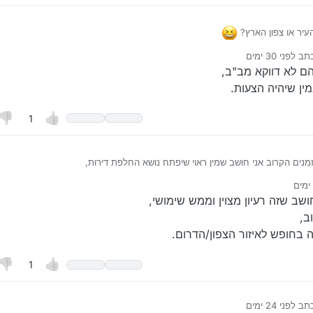
עיר או צפון הארץ?
ילך, כיון שרוב המשתמשים הם מב"ב ומחפשים דירה מחוץ לב"ב…
תב
לפני 30 ימים
נערך לאחרונה על ידי רביב דיגיטל
7 בספט׳ 2026, 10:33
ם לא דווקא מב"ב,
ין שיהיה הצעות.
1
מנים הקרוב אני חושב שמין ראוי שיפתח נושא החלפת דירות,
איזור שקט ומרכזי, מעוניין בדירה להחלפה באזור הצפון,
 לפנות אלי באישי או במייל שבפרופיל.
ונה על ידי
ושב שזה רעיון מצוין וממש שימושי,
ב,
ה בחופש לאיזור הצפון/הדרום.
1
תב
לפני 24 ימים
נערך לאחרונה על ידי