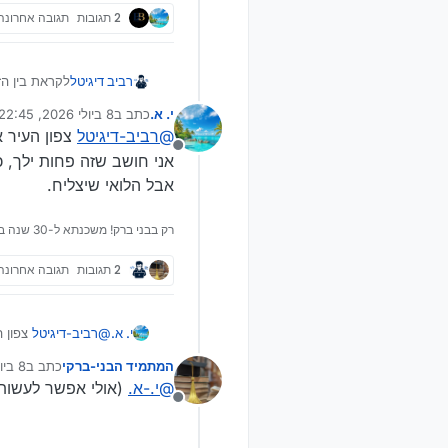
2 תגובות
תגובה אחרונה
לקראת בין הז
רביב דיגיטל
אני יתחיל ראשון, דירה בב"ב 5 חדרים גדולה ב
י. א.
כתב ב
8 ביולי 2026, 22:45
על המעוניינים
נערך לאחרונה על ידי
Spoiler
@
רביב-דיגיטל
צפון העיר א
מנותק
אני חושב שזה פחות ילך,
אבל הלואי שיצליח.
רק בבני ברק! משכנתא ל-30 שנה בשביל מרתף 30 מ"ר 😉
2 תגובות
תגובה אחרונה
@
רביב-דיגיטל
צפון ה
י. א.
אני חושב שזה פחות 
המתמיד הבני-ברקי
כתב ב
8 ביולי 2026, 23:29
אבל הלואי שיצליח.
נערך לא
@
י.-א.
(אולי אפשר לעשות
מנותק