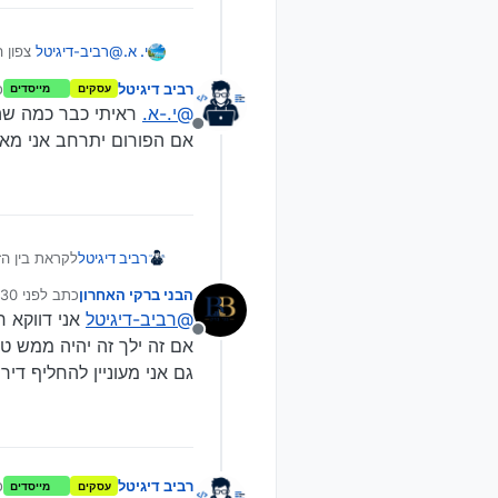
@
רביב-דיגיטל
צפון ה
י. א.
אני חושב שזה פחות 
רביב דיגיטל
כ
עסקים
מייסדים
אבל הלואי שיצליח.
@
י.-א.
ראיתי כבר כמה שה
מנותק
אם הפורום יתרחב אני מאמ
לקראת בין הז
רביב דיגיטל
אני יתחיל ראשון, דירה בב"ב 5 חדרים גדולה ב
הבני ברקי האחרון
כתב
לפני 30 ימים
על המעוניינים
נערך לאחר
Spoiler
@
רביב-דיגיטל
אני דווקא ח
מנותק
אם זה ילך זה יהיה ממש טו
גם אני מעוניין להחליף דיר
רביב דיגיטל
כ
עסקים
מייסדים