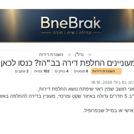
נדל"ן
השכרת דירות
עוניינים החלפת דירה בב"הז? כנסו לכאן!
השכרת דירות
6
פוסטים
4
כותבים
102
צפיות
2
עוקבים
תב ב
8 ביולי 2026, 18:16
נערך לאחרונה על ידי
אני חושב שמין ראוי שיפתח נושא החלפת דירות,
אני יתחיל ראשון, דירה בב"ב 5 חדרים גדולה באיזור שקט ומרכזי, מעוניין בדירה להחלפה באזו
אישי או במייל שבפרופיל.