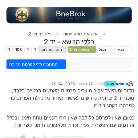
ילוג לתוכן
איש את רעהו יעזורו
מסירה ויד 2
כללי הנושא - יד 2
נעוץ
נעול
מסירה ויד 2
חוקי הפורום
1
1
108
1
התחברו כדי לפרסם תגובה
admin
כתב ב
20 באפר׳ 2026, 20:34
מנהל
נערך לאחרונה על ידי
מנותק
מדור זה מיועד עבור מוצרים פרטיים מאנשים פרטיים בלבד,
סוכני יד 2 וכדומה נדרשים לאישור מיוחד מהנהלת הפורום כדי
לפרסם בקטגוריה זו.
כמובן שאין לפרסם כל דבר שאין רוח חכמים נוחה הימנו ובכלל
זה נגנים עם אפשרות צפיה וכדו’, פלאפונים תומכי כשר וכו’.