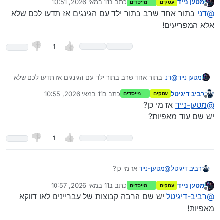
מטען נייד
כתב ב
11 במאי 2026, 10:51
עסקים
מייסדים
נערך לאחרונה על ידי
מנותק
@
מטען-נייד
אני חושב שבאמת צריך לטפל שם בפשיעה.
העיריה תשלם בתקופה הקרובה סכום נכבד מאוד לג’ינג’ים ב’תמורה’
@
דני
בתור אחד שרב בתור ילד עם הגינגים אז תדעו לכם שלא
אין שם מספיק משטרה?
לשטחים שלהם והם בע"ה יעזבו את האזור…
אלא המפריעים!
את הכסף הם ודאי יקבלו אני רק מקווה שהם גם יעזבו…
Spoiler
1
מטען נייד
@
דני
בתור אחד שרב בתור ילד עם הגינגים אז תדעו לכם שלא
אלא המפריעים!
רביב דיגיטל
כתב ב
11 במאי 2026, 10:55
עסקים
מייסדים
נערך לאחרונה על ידי
מנותק
@
מטען-נייד
אז מי כן?
יש שם עוד מאפיות?
1
רביב דיגיטל
@
מטען-נייד
אז מי כן?
יש שם עוד מאפיות?
מטען נייד
כתב ב
11 במאי 2026, 10:57
עסקים
מייסדים
נערך לאחרונה על ידי
מנותק
@
רביב-דיגיטל
יש שם הרבה קבוצות של עבריינים לאו דווקא
מאפיות!