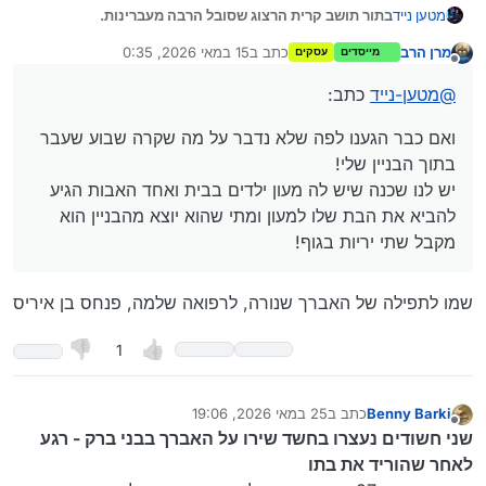
בתור תושב קרית הרצוג שסובל הרבה מעברינות.
מטען נייד
כמו רימונים בבוקר שריפות בלילה וכו.!
מרן הרב
כתב ב
15 במאי 2026, 0:35
מייסדים
עסקים
אם כבר יש לי את הבמה הזאת של תושבי בני ברק ואולי גם
נערך לאחרונה על ידי
מנותק
קרית הרצוג.
@
מטען-נייד
כתב:
רציתי לשאול אותכם
מתי די???
נמאס לנו לקום בבוקר
?עד מתי?
מרימונים,
ואם כבר הגענו לפה שלא נדבר על מה שקרה שבוע שעבר
ואם כבר הגענו לפה שלא נדבר על מה שקרה שבוע שעבר
הבאתי לכם דוגמית קטנה ממה שקרה שם!
בתוך הבניין שלי!
בתוך הבניין שלי!
יש לנו שכנה שיש לה מעון ילדים בבית ואחד האבות הגיע להביא
יש לנו שכנה שיש לה מעון ילדים בבית ואחד האבות הגיע
את הבת שלו למעון ומתי שהוא יוצא מהבניין הוא מקבל שתי
להביא את הבת שלו למעון ומתי שהוא יוצא מהבניין הוא
יריות בגוף!
ועכשיו האברך הזה יושב בבית חולים!
מקבל שתי יריות בגוף!
רציתי לשמוע את דעתכם לגבי מה שקרה שם.
האם זה הגיוני שנסבול? עד מתי?
שמו לתפילה של האברך שנורה, לרפואה שלמה, פנחס בן איריס
1
Benny Barki
כתב ב
25 במאי 2026, 19:06
נערך לאחרונה על ידי Benny Barki
מנותק
שני חשודים נעצרו בחשד שירו על האברך בבני ברק - רגע
לאחר שהוריד את בתו