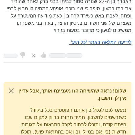
האברך בן ה-27 שנורה סמוך לביתו בבני ברק לאחר שהוריד
את בתו במעון, סיפר כי שני רוכבי אופנוע המתינו לו מחוץ לבניין
ופתחו לעברו באש כשירד לרחוב | כעת מודיעה המשטרה על
מעצרם של שני חשודים בניסיון הרצח, בעוד בני משפחתו
ממשיכים לטעון כי מדובר בטעות בזיהוי
לידיעה המלאה באתר ‘כל רגע’
3
שלום! נראה שהשיחה הזו מעניינת אותך, אבל עדיין
אין לך חשבון.
נמאס לכם לגלול בין אותם הפוסטים בכל ביקור?
כשנרשמים לחשבון, תמיד תחזרו בדיוק למקום שבו
הייתם קודם, ותוכלו לבחור לקבל התראות על תגובות
חדשות (בין אם במייל, ובין אם בהתראת פוש). תוכלו