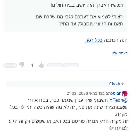
ועכשיו האברך הזה יושב בבית חולים!
רציתי לשמוע את דעתכם לגבי מה שקרה שם.
האם זה הגיוני שנסבול? עד מתי?
הנה הכתבה
בכל רגע
לאתר שלי!
1
YTech
@
מטען-נייד
כתב:
הבוס
כתב ב
13 במאי 2026, 21:33
ה
נערך לאחרונה על ידי
מנותק
הנה הכתבה
בכל רגע
בתור תושב קרית הרצוג שסובל הרבה מעברינות.
@
YTech
חשבתי שזה עניין שנגמר כבר, בטח אחרי
כמו רימונים בבוקר שריפות בלילה וכו.!
שאבוחצירה שינה את פניו, זה לא מה שהיה כשהייתי ילד בכל
מקרה.
אם כבר יש לי את הבמה הזאת של תושבי בני ברק ואולי גם
קרית הרצוג.
זה מקרה חריג אם זה פורסם בכל רגע, או שפשוט רק זה הגיע
רציתי לשאול אותכם
מתי די???
נמאס לנו לקום בבוקר
לכותרות?
מרימונים,