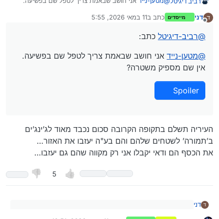
@
מטען-נייד
אני חושב שבאמת צריך לטפל שם בפשיעה.
רביב דיגיטל
אין שם מספיק משטרה?
דני
כתב ב
11 במאי 2026, 5:55
ד
מייסדים
נערך לאחרונה על ידי
Spoiler
מנותק
@
רביב-דיגיטל
כתב:
@
מטען-נייד
אני חושב שבאמת צריך לטפל שם בפשיעה.
אין שם מספיק משטרה?
Spoiler
העיריה תשלם בתקופה הקרובה סכום נכבד מאוד לג’ינג’ים
ב’תמורה’ לשטחים שלהם והם בע"ה יעזבו את האזור…
את הכסף הם ודאי יקבלו אני רק מקווה שהם גם יעזבו…
5
דני
ד
@
רביב-דיגיטל
כתב: