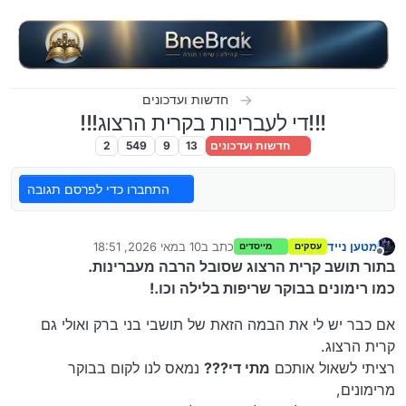
ילוג לתוכן
חדשות ועדכונים
!!!די לעברינות בקרית הרצוג!!!
חדשות ועדכונים
13
9
549
2
התחברו כדי לפרסם תגובה
מטען נייד
כתב ב
10 במאי 2026, 18:51
עסקים
מייסדים
נערך לאחרונה על ידי
מנותק
בתור תושב קרית הרצוג שסובל הרבה מעברינות.
כמו רימונים בבוקר שריפות בלילה וכו.!
אם כבר יש לי את הבמה הזאת של תושבי בני ברק ואולי גם
קרית הרצוג.
רציתי לשאול אותכם
מתי די???
נמאס לנו לקום בבוקר
מרימונים,