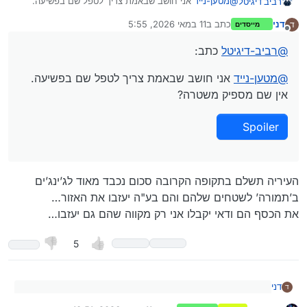
@
מטען-נייד
אני חושב שבאמת צריך לטפל שם בפשיעה.
רביב דיגיטל
אין שם מספיק משטרה?
דני
כתב ב
11 במאי 2026, 5:55
ד
מייסדים
נערך לאחרונה על ידי
Spoiler
מנותק
@
רביב-דיגיטל
כתב:
@
מטען-נייד
אני חושב שבאמת צריך לטפל שם בפשיעה.
אין שם מספיק משטרה?
Spoiler
העיריה תשלם בתקופה הקרובה סכום נכבד מאוד לג’ינג’ים
ב’תמורה’ לשטחים שלהם והם בע"ה יעזבו את האזור…
את הכסף הם ודאי יקבלו אני רק מקווה שהם גם יעזבו…
5
דני
ד
@
רביב-דיגיטל
כתב: