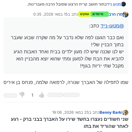
בתור תושב קרית הרצוג שסובל הרבה מעברינות.
מטען נייד
כמו רימונים בבוקר שריפות בלילה וכו.!
מרן הרב
כתב ב
15 במאי 2026, 0:35
מייסדים
עסקים
אם כבר יש לי את הבמה הזאת של תושבי בני ברק ואולי גם
נערך לאחרונה על ידי
מנותק
קרית הרצוג.
@
מטען-נייד
כתב:
רציתי לשאול אותכם
מתי די???
נמאס לנו לקום בבוקר
?עד מתי?
מרימונים,
ואם כבר הגענו לפה שלא נדבר על מה שקרה שבוע שעבר
ואם כבר הגענו לפה שלא נדבר על מה שקרה שבוע שעבר
הבאתי לכם דוגמית קטנה ממה שקרה שם!
בתוך הבניין שלי!
בתוך הבניין שלי!
יש לנו שכנה שיש לה מעון ילדים בבית ואחד האבות הגיע להביא
יש לנו שכנה שיש לה מעון ילדים בבית ואחד האבות הגיע
את הבת שלו למעון ומתי שהוא יוצא מהבניין הוא מקבל שתי
להביא את הבת שלו למעון ומתי שהוא יוצא מהבניין הוא
יריות בגוף!
ועכשיו האברך הזה יושב בבית חולים!
מקבל שתי יריות בגוף!
רציתי לשמוע את דעתכם לגבי מה שקרה שם.
האם זה הגיוני שנסבול? עד מתי?
שמו לתפילה של האברך שנורה, לרפואה שלמה, פנחס בן איריס
1
Benny Barki
כתב ב
25 במאי 2026, 19:06
נערך לאחרונה על ידי Benny Barki
מנותק
שני חשודים נעצרו בחשד שירו על האברך בבני ברק - רגע
לאחר שהוריד את בתו