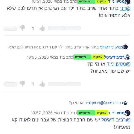
מטען נייד
כתב ב
11 במאי 2026, 10:51
עסקים
מייסדים
נערך לאחרונה על ידי
מנותק
@
מטען-נייד
אני חושב שבאמת צריך לטפל שם בפשיעה.
העיריה תשלם בתקופה הקרובה סכום נכבד מאוד לג’ינג’ים ב’תמורה’
@
דני
בתור אחד שרב בתור ילד עם הגינגים אז תדעו לכם שלא
אין שם מספיק משטרה?
לשטחים שלהם והם בע"ה יעזבו את האזור…
אלא המפריעים!
את הכסף הם ודאי יקבלו אני רק מקווה שהם גם יעזבו…
Spoiler
1
מטען נייד
@
דני
בתור אחד שרב בתור ילד עם הגינגים אז תדעו לכם שלא
אלא המפריעים!
רביב דיגיטל
כתב ב
11 במאי 2026, 10:55
עסקים
מייסדים
נערך לאחרונה על ידי
מנותק
@
מטען-נייד
אז מי כן?
יש שם עוד מאפיות?
1
רביב דיגיטל
@
מטען-נייד
אז מי כן?
יש שם עוד מאפיות?
מטען נייד
כתב ב
11 במאי 2026, 10:57
עסקים
מייסדים
נערך לאחרונה על ידי
מנותק
@
רביב-דיגיטל
יש שם הרבה קבוצות של עבריינים לאו דווקא
מאפיות!