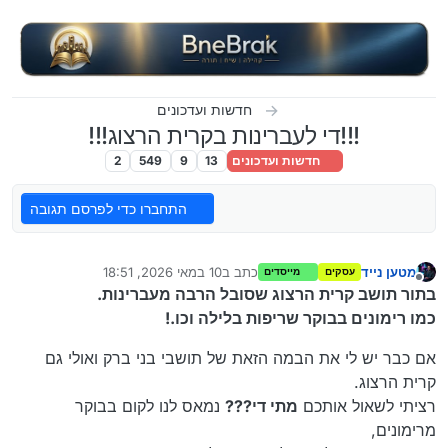
ילוג לתוכן
חדשות ועדכונים
!!!די לעברינות בקרית הרצוג!!!
חדשות ועדכונים
13
9
549
2
התחברו כדי לפרסם תגובה
מטען נייד
כתב ב
10 במאי 2026, 18:51
עסקים
מייסדים
נערך לאחרונה על ידי
מנותק
בתור תושב קרית הרצוג שסובל הרבה מעברינות.
כמו רימונים בבוקר שריפות בלילה וכו.!
אם כבר יש לי את הבמה הזאת של תושבי בני ברק ואולי גם
קרית הרצוג.
רציתי לשאול אותכם
מתי די???
נמאס לנו לקום בבוקר
מרימונים,