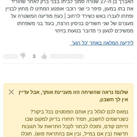
האברך בן ה-27 שנורה סמוך לביתו בבני ברק לאחר שהוריד
את בתו במעון, סיפר כי שני רוכבי אופנוע המתינו לו מחוץ לבניין
ופתחו לעברו באש כשירד לרחוב | כעת מודיעה המשטרה על
מעצרם של שני חשודים בניסיון הרצח, בעוד בני משפחתו
ממשיכים לטעון כי מדובר בטעות בזיהוי
לידיעה המלאה באתר ‘כל רגע’
3
שלום! נראה שהשיחה הזו מעניינת אותך, אבל עדיין
אין לך חשבון.
נמאס לכם לגלול בין אותם הפוסטים בכל ביקור?
כשנרשמים לחשבון, תמיד תחזרו בדיוק למקום שבו
הייתם קודם, ותוכלו לבחור לקבל התראות על תגובות
חדשות (בין אם במייל, ובין אם בהתראת פוש). תוכלו