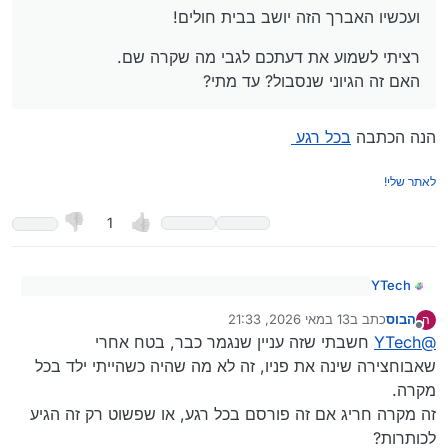
ועכשיו האברך הזה יושב בבית חולים!
רציתי לשמוע את דעתכם לגבי מה שקרה שם.
האם זה הגיוני שנסבול? עד מתי?
הנה הכתבה
בכל רגע
לאתר שלי!
1
YTech
@
מטען-נייד
כתב:
הבוס
כתב ב
13 במאי 2026, 21:33
ה
נערך לאחרונה על ידי
מנותק
הנה הכתבה
בכל רגע
בתור תושב קרית הרצוג שסובל הרבה מעברינות.
@
YTech
חשבתי שזה עניין שנגמר כבר, בטח אחרי
כמו רימונים בבוקר שריפות בלילה וכו.!
שאבוחצירה שינה את פניו, זה לא מה שהיה כשהייתי ילד בכל
מקרה.
אם כבר יש לי את הבמה הזאת של תושבי בני ברק ואולי גם
קרית הרצוג.
זה מקרה חריג אם זה פורסם בכל רגע, או שפשוט רק זה הגיע
רציתי לשאול אותכם
מתי די???
נמאס לנו לקום בבוקר
לכותרות?
מרימונים,