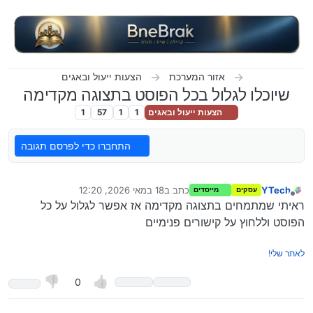
ילוג לתוכן
אזור המערכת
הצעות ייעול ובאגים
שיוכלו לגלול בכל הפוסט בתצוגה מקדימה
הצעות ייעול ובאגים
1
1
57
1
התחברו כדי לפרסם תגובה
YTech
כתב ב
18 במאי 2026, 12:20
עסקים
מייסדים
נערך לאחרונה על ידי
מנותק
ראיתי שמתמחים בתצוגה מקדימה אז אפשר לגלול על כל
הפוסט וללחוץ על קישורים פנימיים
לאתר שלי!
0