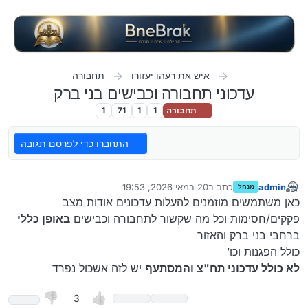
ילוג לתוכן
איש את רעהו יעזורו
תחבורה
עדכוני תחבורה וכבישים בני ברק
תחבורה
1
1
71
1
התחברו כדי לפרסם תגובה
admin
כתב ב
20 במאי 2026, 19:53
מנהל
נערך לאחרונה על ידי
מנותק
כאן משתמשים מוזמנים להעלות עדכונים אודות מצב
פקקים/חסימות וכל מה שקשור לתחבורה וכבישים
באופן כללי
ברחבי בני ברק והאזור
כולל הפגנות וכו’
לא כולל עדכוני תח"צ והמסתעף
יש לזה אשכול נפרד
3