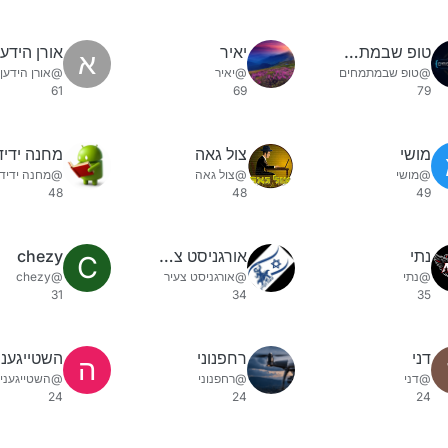
טופ שבמתמחים
יאיר
אורן הידען
א
@טופ שבמתמחים
@יאיר
@אורן הידען
61
69
79
מושי
צול גאה
מחנה ידיד
@מושי
@צול גאה
@מחנה ידידי
48
48
49
נתי
אורגניסט צעיר
chezy
C
@נתי
@אורגניסט צעיר
@chezy
31
34
35
דני
רחפנוני
השטייגענ
ה
@דני
@רחפנוני
@השטייגעני
24
24
24