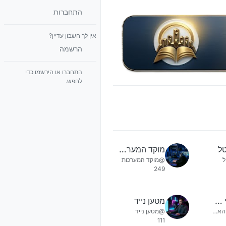
התחברות
אין לך חשבון עדיין?
הרשמה
התחברו או הירשמו כדי
לחפש.
טל
מוקד המערכות
ל
@מוקד המערכות
249
הבני ברקי האחרון
מטען נייד
@הבני ברקי האחרון
@מטען נייד
111