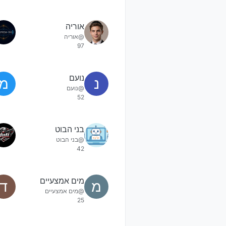
אוריה
@אוריה
97
נועם
נ
מ
@נועם
52
בני הבוט
@בני הבוט
42
מים אמצעיים
מ
ד
@מים אמצעיים
25