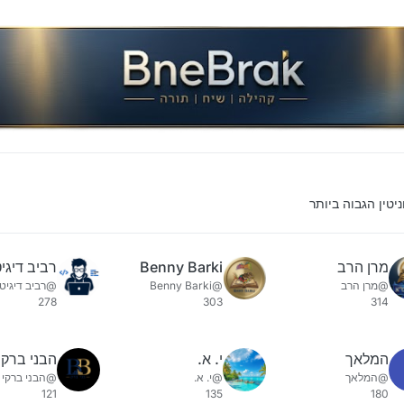
יטין הגבוה ביותר
מרן הרב
Benny Barki
רביב דיגי
@מרן הרב
@Benny Barki
@רביב דיגיט
278
303
314
המלאך
י. א.
@המלאך
@י. א.
121
135
180