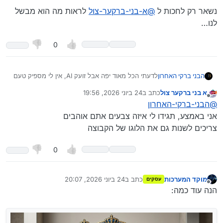
נשאר רק לחכות ל
@
א-בני-ברקער-צול
לראות מה הוא מבשל
לנו…
0
לדעתי הכל מאוד יפה אבל זועק AI, אין לי מספיק טעם
הבני ברקי האחרון
בעיצוב אבל אני חושב שצריך לגוון בשביל המקצועיות.
א בני ברקער צול
כתב ב
24 ביוני 2026, 19:56
נשאר רק לחכות ל
@
א-בני-ברקער-צול
לראות מה הוא
נערך לאחרונה על ידי
מנותק
@
הבני-ברקי-האחרון
מבשל לנו…
אני באמצע, תגידו לי איזה צבעים אתם אוהבים
צריכים לשנות גם את הלוגו של הקבוצה
0
מוקד המערכות
כתב ב
24 ביוני 2026, 20:07
עסקים
נערך לאחרונה על ידי
מנותק
הנה עוד כמה: