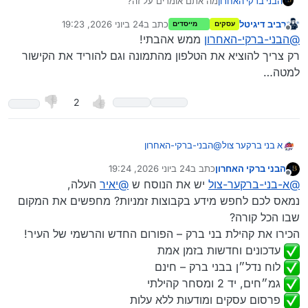
מה אתם אומרים על זה?
הבני ברקי האחרון
סיגנון עיצוב שאני דווקא ממש אהבתי.
רביב דיגיטל
כתב ב
24 ביוני 2026, 19:23
עסקים
מייסדים
נערך לאחרונה על ידי
Spoiler
מנותק
@
הבני-ברקי-האחרון
ממש אהבתי!
רק צריך להוציא את הטלפון מהתמונה וגם להוריד את הקישור
למטה…
2
א בני ברקער צול
@
הבני-ברקי-האחרון
תן לי נוסח אני מעצב אני גרפיקאי
הבני ברקי האחרון
כתב ב
24 ביוני 2026, 19:24
נערך לאחרונה על ידי
מנותק
@
א-בני-ברקער-צול
יש את הנוסח ש
@
יאיר
העלה,
נמאס לכם לחפש מידע בקבוצות זמניות? מחפשים את המקום
שבו הכל קורה?
הכירו את קהילת בני ברק – הפורום החדש והרשמי של העיר!
עדכונים וחדשות בזמן אמת
לוח נדל״ן בבני ברק – חינם
גמ״חים, יד 2 ומסחר קהילתי
פרסום עסקים ומודעות ללא עלות