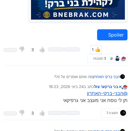
Spoiler
3
3 תגובות
מה אתם אומרים על זה?
הבני ברקי האחרון
סיגנון עיצוב שאני דווקא ממש אהבתי.
א בני ברקער צול
כתב ב
24 ביוני 2026, 19:23
נערך לאחרונה על ידי
Spoiler
מנותק
@
הבני-ברקי-האחרון
תן לי נוסח אני מעצב אני גרפיקאי
תגובה 1
3