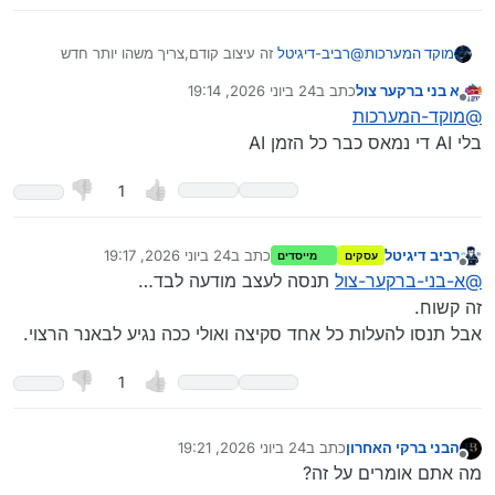
מוקד המערכות
@
רביב-דיגיטל
זה עיצוב קודם,צריך משהו יותר חדש
א בני ברקער צול
כתב ב
24 ביוני 2026, 19:14
נערך לאחרונה על ידי
מנותק
@
מוקד-המערכות
בלי AI די נמאס כבר כל הזמן AI
1
רביב דיגיטל
כתב ב
24 ביוני 2026, 19:17
עסקים
מייסדים
נערך לאחרונה על ידי
מנותק
@
א-בני-ברקער-צול
תנסה לעצב מודעה לבד…
זה קשוח.
אבל תנסו להעלות כל אחד סקיצה ואולי ככה נגיע לבאנר הרצוי.
1
הבני ברקי האחרון
כתב ב
24 ביוני 2026, 19:21
נערך לאחרונה על ידי הבני ברקי האחרון
מנותק
מה אתם אומרים על זה?