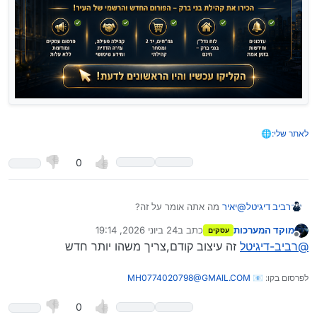
לאתר שלי:🌐
0
רביב דיגיטל
@
יאיר
מה אתה אומר על זה?
מוקד המערכות
כתב ב
24 ביוני 2026, 19:14
עסקים
נערך לאחרונה על ידי
מנותק
@
רביב-דיגיטל
זה עיצוב קודם,צריך משהו יותר חדש
לפרסום בקו: 📧
MH0774020798@GMAIL.COM
0