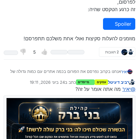
לפרסום,
זה כרגע הטקסט שהיה:
Spoiler
מוזמנים להעלות סקיצות ואולי אחת משלכם תתפרסם!
2 תגובות
5
אנחנו בקרוב נפרסם את הפורום בכמה אתרים עם כמות גדולה של
יאיר
משתמשים,
רביב דיגיטל
כתב ב
24 ביוני 2026, 19:11
עסקים
מייסדים
בשביל זה צריך לעצב באנר (תמונה) וכמובן לנסח שם את הטקסט,
אומנם ניסחנו כבר טקסט לפרסום, והשתמשנו בו אבל אולי אתם
נערך לאחרונה על ידי
מנותק
@
יאיר
מה אתה אומר על זה?
המשתמשים תוכלו לעזור לנסח יותר טוב ולעצב את הבאנר לפרסום,
זה כרגע הטקסט שהיה:
Spoiler
מוזמנים להעלות סקיצות ואולי אחת משלכם תתפרסם!