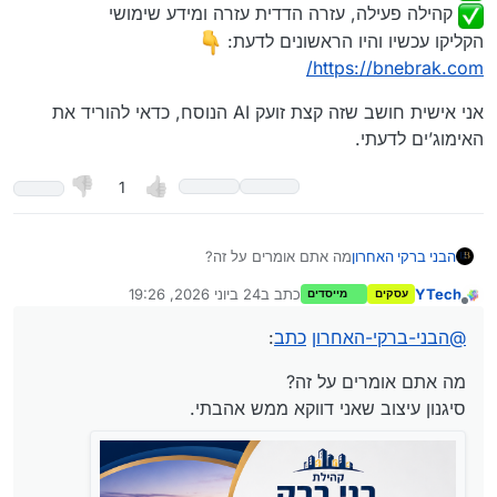
קהילה פעילה, עזרה הדדית עזרה ומידע שימושי
הקליקו עכשיו והיו הראשונים לדעת:
https://bnebrak.com/
אני אישית חושב שזה קצת זועק AI הנוסח, כדאי להוריד את
האימוג’ים לדעתי.
1
מה אתם אומרים על זה?
הבני ברקי האחרון
סיגנון עיצוב שאני דווקא ממש אהבתי.
YTech
כתב ב
24 ביוני 2026, 19:26
עסקים
מייסדים
נערך לאחרונה על ידי
Spoiler
מנותק
@
הבני-ברקי-האחרון
כתב
:
מה אתם אומרים על זה?
סיגנון עיצוב שאני דווקא ממש אהבתי.