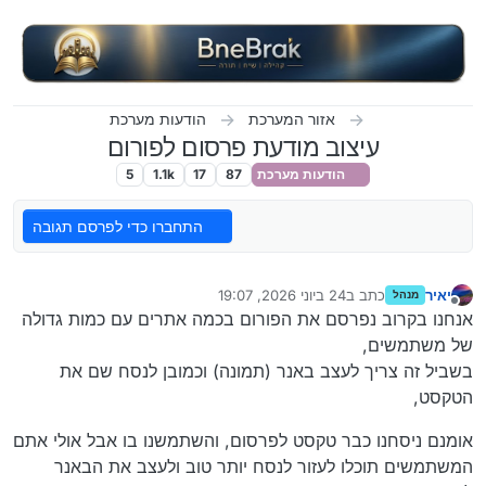
ילוג לתוכן
אזור המערכת
הודעות מערכת
עיצוב מודעת פרסום לפורום
הודעות מערכת
87
17
1.1k
5
התחברו כדי לפרסם תגובה
יאיר
כתב ב
24 ביוני 2026, 19:07
מנהל
נערך לאחרונה על ידי
מנותק
אנחנו בקרוב נפרסם את הפורום בכמה אתרים עם כמות גדולה
של משתמשים,
בשביל זה צריך לעצב באנר (תמונה) וכמובן לנסח שם את
הטקסט,
אומנם ניסחנו כבר טקסט לפרסום, והשתמשנו בו אבל אולי אתם
המשתמשים תוכלו לעזור לנסח יותר טוב ולעצב את הבאנר