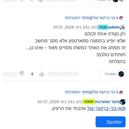
א בני ברקער צול
@
מוקד-המערכות
admin
כתב ב
24 ביוני 2026, 20:31
מנהל
נערך לאחרונה על ידי
מנותק
רק נקודה אחת לכולם
שלא יופיע בתמונה סמארטפון אלא מסך מחשב
זה ממתג את האתר כמשהו מסויים מאוד - ואינו כן…
מה
תותחים כולכם!
בהצלחה
תגובה 1
4
אומרים??
א בני ברקער צול
@
מוקד-המערכות
מוקד המערכות
כתב ב
24 ביוני 2026, 20:37
עסקים
נערך לאחרונה על ידי
מנותק
@
א-בני-ברקער-צול
אהבתי את הרעיון.
Spoiler
מה