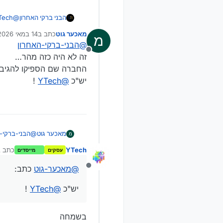
הבני ברקי האחרון
@
Tech
גם בפרו
מאכער גוט
כתב ב
14 במאי 2026, 12:31
מ
נערך לאחרונה על 
@
הבני-ברקי-האחרון
מנותק
זה לא היה כזה מהר…
החברה שם הספיקו להגיב, 
יש"כ
@
YTech
!
מאכער גוט
@
הבני-ברקי-
מ
זה לא היה כז
YTech
כתב 
עסקים
מייסדים
החברה שם הספי
נע
יש"כ
@
YTech
@
מאכער-גוט
כתב:
מנותק
יש"כ
@
YTech
!
בשמחה