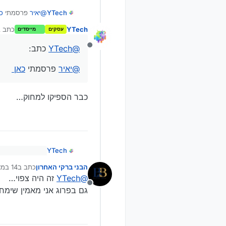
YTech
@
יאיר
פרסמתי
כ
YTech
כתב 
עסקים
מייסדים
נע
@
YTech
כתב:
מנותק
@
יאיר
פרסמתי
כאן
כבר הספיקו למחוק…
YTech
@
YTech
כתב:
הבני ברקי האחרון
כתב ב
14 במאי 2026, 12:15
נערך לאחר
@
יאיר
פרסמת
כבר הספיקו למח
@
YTech
זה היה צפוי…
מנותק
גם בפרוג אני מאמין שימחק