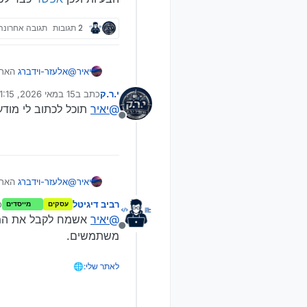
2 תגובות
תגובה אחרונה
יאיר
@
אלעזר-וידברג
האתר 
ולכן
אפשר
כבר לפרס
י.ר.ק
כתב ב
15 במאי 2026, 11:15
נערך לאחרונה על ידי
@
יאיר
תוכל לכתוב לי מו
מנותק
יאיר
@
אלעזר-וידברג
האתר 
ולכן
אפשר
כבר לפרס
רביב דיגיטל
כ
עסקים
מייסדים
@
יאיר
אשמח לקבל את המ
מנותק
משתמשים.
לאתר שלי:🌐