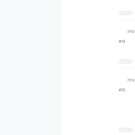
יות
#14
יות
#15