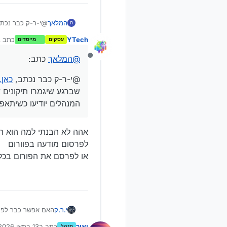
המלאך
@י-ר-ק כבר נכת
ה
שברגע שיגמרו תיק
YTech
כתב 
עסקים
מייסדים
המנהלים יודיעו כ
נע
@
המלאך
כתב:
מנותק
@י-ר-ק כבר נכתב,
כאן.
שברגע שיגמרו תיקונים 
המנהלים יודיעו כשיתאפ
אהה לא הבנתי למה הוא הת
לפרסום מודעה בפוורום
או לפרסם את הפורום בכל 
י.ר.ק
האם אפשר כבר לפ
ואם לא אז אשמח שת
יאיר
כתב ב
13 במאי 2026, 19:02
מנהל