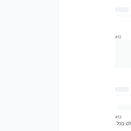
#12
#13
נו בכל