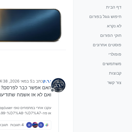
ילוג לתוכן
דף הבית
חיפוש גוגל בפורום
לא נקרא
חוקי הפורום
פוסטים אחרונים
פופולרי
משתמשים
קבוצות
י.ר.ק
כתב ב
5 במאי 2026, 14:38
צור קשר
נערך לאחרונה על ידי
האם אפשר כבר לפרסם?
מנותק
ואם לא אז אשמח שתודיעו
עקבו אחרי במתמחים טופ-https://mitmachim.top/user/י.ר.ק
או פה-https://bnebrak.com/user/%D7%99-%D7%A8-%D7%A7
ה
א
4 תגובות
תגובה