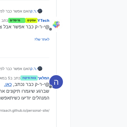
י.ר.ק
האם אפשר כבר לפ
ואם לא אז אשמח שת
YTech
כתב 
עסקים
מייסדים
נע
@י-ר-ק כבר אפשר אבל צר
מנותק
לאתר שלי!
י.ר.ק
האם אפשר כבר לפ
ואם לא אז אשמח שת
המלאך
כתב ב
5 במאי 2026, 21:55
צוות פיקוח
ה
נערך לאח
@י-ר-ק כבר נכתב,
כאן.
מנותק
שברגע שיגמרו תיקונים אח
המנהלים יודיעו כשיתאפשר
amlaach.github.io/personal-site/