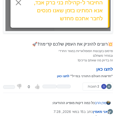
💥רוצים להזניק את העסק שלכם קדימה?🚀
פרסום בקבוצות הפופולאריות במגזר החרדי
ובמחיר משתלם
זה בדיוק מה שאתם צריכים!
לחצו כאן
"חדשות העולם התורני במייל"
לחצו כאן
א
ה
2 תגובות
0
כל כמה דקות מופיע ההודעה:
מרן הרב
אני מאמין
כתב ב
15 במאי 2026, 7:28
א
נערך לאחרונה על ידי
מנותק