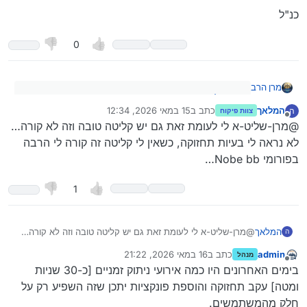
כנ"ל
0
מרן הרב
@
המלאך
כתב:
המלאך
כתב ב
15 במאי 2026, 12:34
ה
צוות פיקוח
נערך לאחרונה על ידי
מנותק
לצערי אין מה לעשות.
הקליטה אצלי מצויינת, זה נראה בגלל תחזוקה
@מרן-שליט-א לי לעומת זאת גם יש קליטה טובה וזה לא קורה…
זה פשוט בעיות קליטה.
לא נראה לי בעיות תחזוקה, כשאין לי קליטה זה קורה לי הרבה
בפורומי Nobe bb…
1
המלאך
@מרן-שליט-א לי לעומת זאת גם יש קליטה טובה וזה לא קורה…
ה
לא נראה לי בעיות תחזוקה, כשאין לי קליטה זה קורה לי הרבה
admin
כתב ב
16 במאי 2026, 21:22
מנהל
בפורומי Nobe bb…
נערך לאחרונה על ידי
מנותק
בימים האחרונים היו כמה אירועי ניתוק זמניים [כ-30 שניות
ומטה] עקב תחזוקה והוספת פונקציות יתכן שזה השפיע רק על
חלק מהמשתמשים.