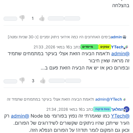
בהצלחה
1
admin
בימים האחרונים היו כמה אירועי ניתוק זמניים [כ-30 שניות ומטה]
עקב תחזוקה והוספת פונקציות יתכן שזה השפיע רק על חלק
YTech
כתב ב
16 במאי 2026, 21:33
עסקים
מייסדים
מהמשתמשים.
נערך לאחרונה על ידי
מנותק
@
admin
ת’אמת הבעיה הזאת אצלי בעיקר במתמחים שתמיד
בהצלחה
זה מראה שאין חיבור
ובפורום כאן אז יש את הבעיה הזאת פעם ב…
3
YTech
@
admin
ת’אמת הבעיה הזאת אצלי בעיקר במתמחים שתמיד זה
מראה שאין חיבור
המלאך
כתב ב
16 במאי 2026, 21:34
ה
צוות פיקוח
ובפורום כאן אז יש את הבעיה הזאת פעם ב…
נערך לאחרונה על ידי
מנותק
@
YTech
כמו שאמרתי זה נפוץ בפורומי Node bb
@
admin
רק
העיר שייתכן שהיו ניתוקים שקשורים לשידרוגים של הפורום.
וכאן גם המקום לומר תודה! על הפורום הנפלא הזה.