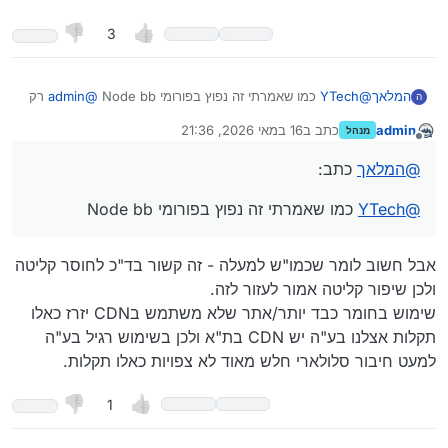
3
המלאך
@
YTech
כמו שאמרתי זה נפוץ בפורומי Node bb
@
admin
רק
ה
העיר שייתכן שהיו ניתוקים שקשורים לשידרוגים של הפורום.
admin
כתב ב
16 במאי 2026, 21:36
מנהל
וכאן גם המקום לומר תודה! על הפורום הנפלא הזה.
נערך לאחרונה על ידי
מנותק
@
המלאך
כתב:
@
YTech
כמו שאמרתי זה נפוץ בפורומי Node bb
אבל חשוב לומר שכמו"ש למעלה - זה קשור בד"כ לחוסר קליטה
ולכן שיפור קליטה אמור לעזור לזה.
שימוש בחומר כבד יותר/אתר שלא משתמש בCDN יזרז כאלו
תקלות אצלנו בע"ה יש CDN בת"א ולכן בשימוש רגיל בע"ה
למעט חיבור סלולארי חלש מאוד לא צפויות כאלו תקלות.
1