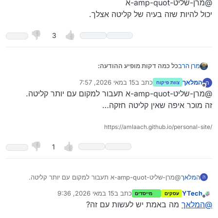
@מרן-שליט-amp-quot-א
יכול להיות שזה בעיה של קליטה אצלך.
3
כל כמה דקות מופיע ההודעה:
מרן הרב
המלאך
כתב ב
15 במאי 2026, 7:57
ה
צוות פיקוח
נערך לאחרונה על ידי
מנותק
@מרן-שליט-amp-quot-א תעבור למקום עם יותר קליטה.
זה מוכר איפה שאין קליטה חזקה…
https://amlaach.github.io/personal-site/
1
המלאך
@מרן-שליט-amp-quot-א תעבור למקום עם יותר קליטה.
ה
זה מוכר איפה שאין קליטה חזקה…
YTech
כתב ב
15 במאי 2026, 9:36
עסקים
מייסדים
נערך לאחרונה על ידי
מנותק
@
המלאך
מה באמת יש לעשות עם זה?