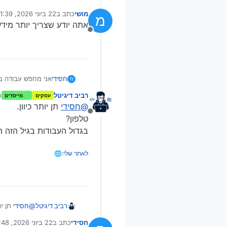
מושי
כתב ב
22 ביוני 2026, 11:39
מ
נערך לאחרונה על ידי
אתה יודע שצריך יותר מיד
מנותק
חסידי
אני מחפש עבודה בבני ברק לא פיזית בין ה
ח
עם יש למישהו רעיו
רביב דיגיטל
כ
עסקים
מייסדים
@
חסידי
תן יותר כיוון.
מנותק
טלפון?
בגדול העבודות בגיל הזה ה
לאתר שלי:🌐
רביב דיגיטל
@
חסידי
תן יות
טלפון?
חסידי
כתב ב
22 ביוני 2026, 20:48
בגדול העבודו
נערך לאחרונה על ידי