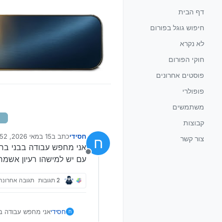
ילוג לתוכן
דף הבית
חיפוש גוגל בפורום
לא נקרא
חוקי הפורום
פוסטים אחרונים
פופולרי
משתמשים
קבוצות
חסידי
כתב ב
15 במאי 2026, 11:52
צור קשר
ח
נערך לאחרונה על ידי 
אני מחפש עבודה בבני ברק לא פיז
מנותק
עם יש למישהו רעיון אשמח
2 תגובות
תגובה אחרונה
חסידי
אני מחפש עבודה בבני ברק לא פיזית בין ה
ח
עם יש למישהו רעיו