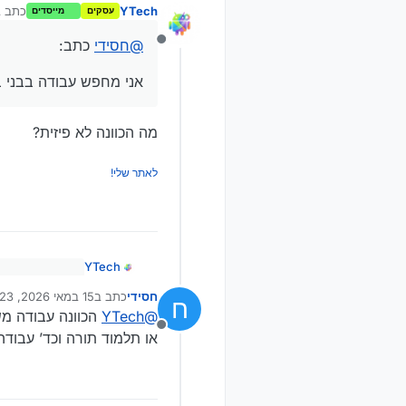
YTech
כתב 
עסקים
מייסדים
נע
@
חסידי
כתב:
מנותק
אני מחפש עבודה בבני ברק לא פ
מה הכוונה לא פיזית?
לאתר שלי!
YTech
@
חסידי
כתב:
חסידי
כתב ב
15 במאי 2026, 12:23
ח
נערך לאחרונה על ידי 
מה הכוונה לא פיז
אני מחפש עבודה בב
@
YTech
הכוונה עבודה מש
מנותק
או תלמוד תורה וכד’ עבודה