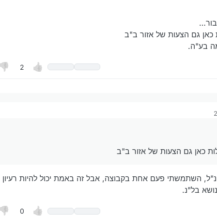
בור…
 כאן גם הצעות של אזור ב"ב
ה בע"ה.
2
במייל שיש לה הרבה עבודות (לאו דוקא בני ברק)
עזור לציבור…
https://groups.google.com/g/online
ו להעלות כאן גם הצעות של אזור ב"ב
יה מתאימה בע"ה.
ות כאן גם הצעות של אזור ב"ב
הנ"ל, השתמשתי פעם אחת בקבוצה, אבל זה באמת יכול להיות רעיון 
ושא בל"נ.
0