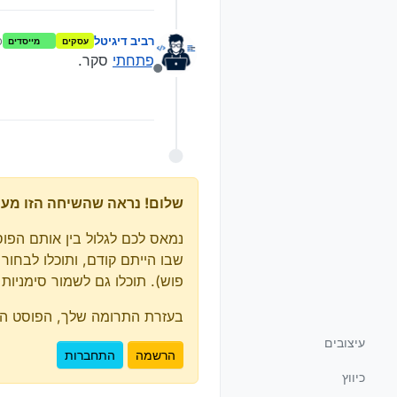
רביב דיגיטל
כ
עסקים
מייסדים
פתחתי
סקר.
מנותק
שלום! נראה שהשיחה הזו מעניי
נמאס לכם לגלול בין אותם הפו
שבו הייתם קודם, ותוכלו לבחור
פוש). תוכלו גם לשמור סימניות ולפרגן ב-upvote לפוסטים כדי להביע הער
בעזרת התרומה שלך, הפוסט הזה 
עיצובים
הרשמה
התחברות
כיווץ