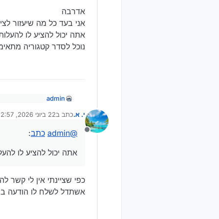
אדרבה
אני בעד כל מה שיעזור לצי
אתה יכול להציע לו להעלות
נוכל לסדר קטגוריה מתאימ
admin
@
י.-א.
כתב
:
י. א.
כתב ב
22 ביוני 2026, 22:57
נערך לאחרונה על ידי
@
אדרבה
חסידי
קבוצה 
@
admin
כתב
:
אני בעד כל מה שי
jobbrokerage
מנותק
אתה יכול להציע ל
נוכל לסדר קטגור
אתה יכול להציע לו להעל
Spoiler
כפי שציינתי אין לי קשר ל
אשתדל לשלח לו הודעה בנ