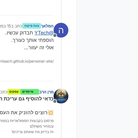
המלאך
כתב ב
15 במאי 2026, 12:31
צוות פיקוח
ה
נערך לאחר
@
YTech
תבדוק עכשיו.
מנותק
הוספתי אותך כעורך.
אולי זה יעזור…
amlaach.github.io/personal-site/
מרן הרב
כתב 
מייסדים
עסקים
נ
כדאי להוסיף גם עריכת ה
מנותק
💥רוצים להזניק את העס
פרסום בקבוצות הפופולאריות במגזר
ובמחיר משתלם
זה בדיוק מה שאתם צריכים!