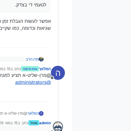
לטעמי די בצדק.
אפשר לעשות הגבלת זמן ול
שגיאות וכדומה, כמו שקיי
מרן הרב
@
המלאך
כתב
המלאך
כתב ב
15 במאי 2026, 12:42
צוות פיקוח
ה
נערך לאחר
המנהלים הגבי
אפשר לעשות הגבל
@מרן-שליט-א תציע למנהל
לטעמי די בצד
שגיאות וכדומה, 
מנותק
administrators
@
המלאך
@מרן-שליט-א תצי
ה
administrators
@
admin
כתב ב
15 במאי 2026, 13:03
מנהל
נערך לאחרונה 