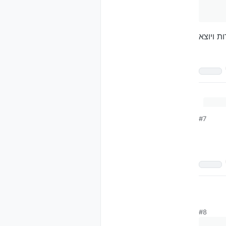
ת ויוצא
#7
א
#8