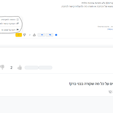
2
חסידי