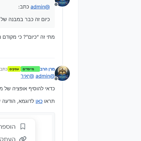
@מרן-שליט-א 
כיום זה כבר במבנ
@
admin
כתב:
inistrators
@
מנותק
כיום זה כבר במבנה של 
מתי זה “כיום”? כי מקודם 
מרן הרב
כתב 
מייסדים
עסקים
נ
@
admin
@
יאיר
מנותק
כדאי להוסיף אופציה של מח
תראו
כאן
לדוגמא, הודעה ש