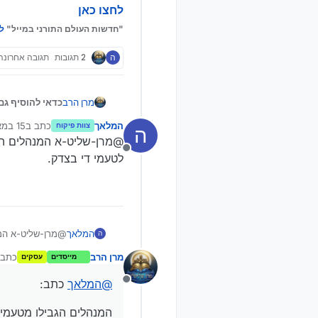
לחצו כאן
"חדשות העולם התורני במייל"
ל
ה
2 תגובות
תגובה אחרונה
מרן הרב
כדאי להוסיף גם
המלאך
כתב ב
15 במאי 2026, 12:38
צוות פיקוח
ה
נערך לאחר
@מרן-שליט-א המנהלים הג
מנותק
לטעמי די בצדק.
המלאך
@מרן-שליט-א המנ
ה
לטעמי די בצדק.
מרן הרב
כתב 
מייסדים
עסקים
נ
@
המלאך
כתב:
מנותק
המנהלים הגבילו מטעמי