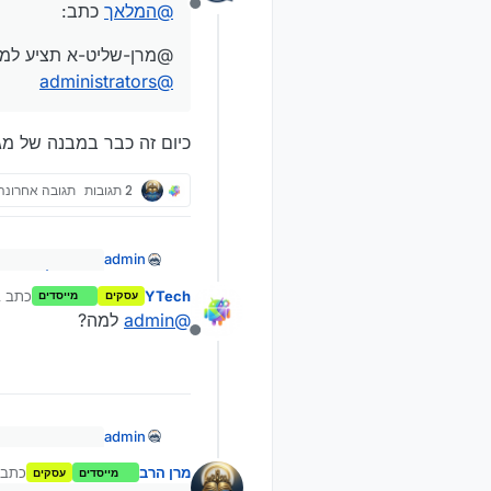
@
המלאך
כתב:
מנותק
@מרן-שליט-א תציע למנ
administrators
@
כיום זה כבר במבנה של מג
2 תגובות
תגובה אחרונה
admin
@
המלאך
כתב:
YTech
כתב 
עסקים
מייסדים
נע
@מרן-שליט-א 
כיום זה כבר במבנ
@
admin
למה?
inistrators
@
מנותק
admin
@
המלאך
כתב:
מרן הרב
כתב 
מייסדים
עסקים
נ