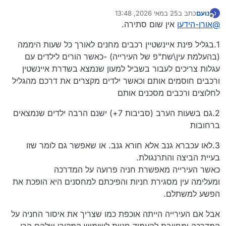
עם כל הכבוד לזעקה על המדרכות, הטיעונים שלך קצת
נועם
כתב ב
25 במאי 2026, 13:48
נ
סותרים את עצמם. אתה מדבר על סכנה לילדים ועגלות, אבל
אם כבר מדברים על מדרכות שנעלמות המפגע האמיתי
נערך לאחרונה על ידי נועם
מנותק
@
אורן-הידען
אין שום סתירה.
מדגיש שהבעיה היא בעיקר בלילה שעות שבהן הרחובות ממילא
והיומיומי קורה
באמצע היום
, וזה בכלל לא בגלל הרכבים. זו
קצת ריקים מילדים. בלילה יש כאן סטטוס קוו חברתי לאנשים
ההשתלטות של החנויות שמציבות סטנדים
, סחורה וארגזים
ובשורה התחתונה לגבי חניות? זו קצת בחירה של כולנו
1.בגליל פינת איינשטיין רכבים מחנים לאורך כל שעות היממה
פשוט אין איפה לחנות.
על המדרכות. זה קורה בשעות השיא, כשהמוני ילדים ואמהות
כתושבים. אי אפשר להפוך כל קומת עמודים וחניה פרטית לעוד
עם עגלות באמת צריכים לתמרן ולרדת לכביש מסוכן. שם
יחידת דיור, ואז להתפלא בלילה שאין לרכבים איפה לעמוד.
(בהעלמת עין\שת"פ של העירייה) -כאשר הורים לילדים עם
האכיפה באמת קריטית.
הצפיפות הזו מתחילה מהשטח.
עגלות צריכים לעבור בשביל למעון שנמצא בשדרת איינשטין
ורכבים חוסמים אותם וכאשר ילדים מקצרים את דרכם מהגליל
לחלוצים ורכבים מסכנים אותם
2.גם בשעות הערב (סביבות 7+) ישנם הרבה ילדים שנמצאים
ברחובות
3.לאו עכברא גנב אלא חורא גנב. או שאפשר גם לומר שזו
בעיית הביצה והתרנגולת.
כאשר העירייה מאפשרת חניה פרועה על המדרכה
ומעלימה עין מסגירת חניות והפיכתם למחסנים היא הופכת את
הפשע למשתלם.
אבל אם העירייה הייתה אוכפת כמו שצריך את איסור החניה על