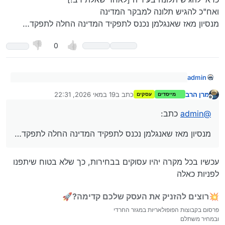
ואח"כ להגיש תלונה למבקר המדינה
מנסיון מאז שאנגלמן נכנס לתפקיד המדינה החלה לתפקד…
0
admin
@
נועם
כתב:
מרן הרב
כתב ב
19 במאי 2026, 22:31
מייסדים
עסקים
נערך לאחרונה על ידי
מנותק
כדאי להגיש תלונה בעיריה [לאחר שאלת רב!]
בזמן האחרון צרו צעדינו ללכת ברחובות העיר.
ואח"כ להגיש תלונה למבקר המדינה
@
admin
כתב:
כלומר אפשר לצעוד אבל רק על הכביש.
מנסיון מאז שאנגלמן נכנס לתפקיד המדינה החלה לתפקד…
מנסיון מאז שאנגלמן נכנס לתפקיד המדינה החלה לתפקד…
בניגוד לסטיגמא שבבני ברק הרכבים עוברים במעבר חציה
והולכי הרגל על הכביש ישנם הרבה ילדים שמקפידים ללכת
דווקא על המדרכה או הורים עם עגלות ילדים לצורך
עכשיו בכל מקרה יהיו עסוקים בבחירות, כך שלא בטוח שיתפנו
הדוגמא.
לפניות כאלה
הבעיה היא שאין מדרכה.
💥רוצים להזניק את העסק שלכם קדימה?🚀
כלומר יש (לפעמים) אבל עקב מצוקת החניה בעיר וחוסר
פרסום בקבוצות הפופולאריות במגזר החרדי
האכיפה של הפקחים ,בעיקר בשעות הערב-לילה אין מעבר
ובמחיר משתלם
להולכי רגל על המדרכות בעיר.