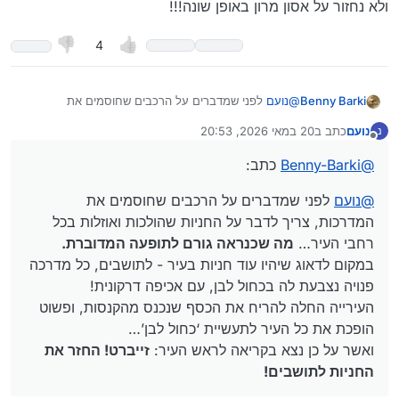
ולא נחזור על אסון מרון באופן שונה!!!
4
Benny Barki
@
נועם
לפני שמדברים על הרכבים שחוסמים את
המדרכות, צריך לדבר על החניות שהולכות ואוזלות בכל
נועם
כתב ב
20 במאי 2026, 20:53
נ
רחבי העיר…
מה שכנראה גורם לתופעה המדוברת.
נערך לאחרונה על ידי
מנותק
במקום לדאוג שיהיו עוד חניות בעיר - לתושבים, כל מדרכה
@
Benny-Barki
כתב:
פנויה נצבעת לה בכחול לבן, עם אכיפה דרקונית!
העירייה החלה להריח את הכסף שנכנס מהקנסות, ופשוט
@
נועם
לפני שמדברים על הרכבים שחוסמים את
הופכת את כל העיר לתעשיית ‘כחול לבן’…
ואשר על כן נצא בקריאה לראש העיר:
זייברט! החזר את
המדרכות, צריך לדבר על החניות שהולכות ואוזלות בכל
החניות לתושבים!
רחבי העיר…
מה שכנראה גורם לתופעה המדוברת.
במקום לדאוג שיהיו עוד חניות בעיר - לתושבים, כל מדרכה
פנויה נצבעת לה בכחול לבן, עם אכיפה דרקונית!
העירייה החלה להריח את הכסף שנכנס מהקנסות, ופשוט
הופכת את כל העיר לתעשיית ‘כחול לבן’…
ואשר על כן נצא בקריאה לראש העיר:
זייברט! החזר את
החניות לתושבים!