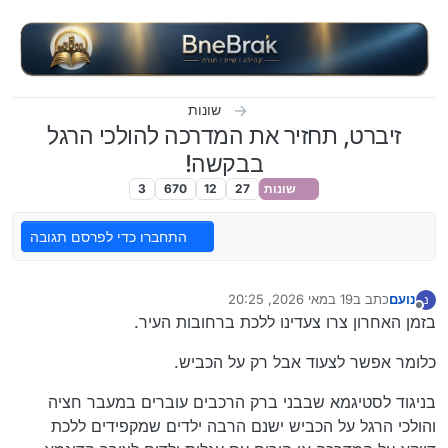
ילוג לתוכן
שונות
זיברט, תחזיר את המדרכה להולכי הרגל
בבקשה!
שונות
27
12
670
3
התחברו כדי לפרסם תגובה
נועם
כתב ב
19 במאי 2026, 20:25
נ
נערך לאחרונה על ידי
מנותק
בזמן האחרון צרו צעדינו ללכת ברחובות העיר.
כלומר אפשר לצעוד אבל רק על הכביש.
בניגוד לסטיגמא שבבני ברק הרכבים עוברים במעבר חציה
והולכי הרגל על הכביש ישנם הרבה ילדים שמקפידים ללכת