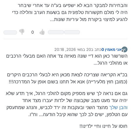
והבחירות למבקר הבא לא ישפיעו בע"ה עד אחרי שיבחר
היה לי מולם תקשורות טלפונית גם בשעות הערב והלילה כדי
להגיע למיצוי ביקורת מול עיריות שונות…
0
אני מאמין 0
כתב ב
20 במאי 2026, 20:18
א
נערך לאחרונה על ידי
מנותק
השרשור כאן הוא דיי שונה מאיזה צד אתה האם מבעלי הרכבים
או מהולכי הרגל…
בכ"א הקריאה שצריכה לצאת מכאן היא לבעלי הרכבים היקרים
(כמובן חוץ מלעירייה) אנא אל תחנו בשום אופן על המדרכה!!!
גם אם נראה לך שיש מספיק מקום להולכי הרגל, איך תדע שלא
יהיה עוד מעט מצב שקבוצה של ילדות יעברו מצד אחד
והבן שלך
מהצד השני ובעקבות זה ירד לכביש, והנהג שמתעסק
עם הטלפון, ישים לב לכך שהוא קיבל הודעה… וח"ו.
חוסו על חיינו וחיי ילדינו!!