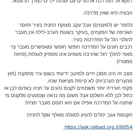
דווקא על המדרכה או הורים עם עגלות ילדים לצורך הדוגמא.
הבעיה היא שאין מדרכה.
כלומר יש (לפעמים) אבל עקב מצוקת החניה בעיר וחוסר
האכיפה של הפקחים ,בעיקר בשעות הערב-לילה אין מעבר
להולכי רגל על המדרכות בעיר.
רכבים חונים על המדרכה חופשי חופשי ומאפשרים מעבר צר
מאוד להולך רגל שהרבה פעמים אינו מספיק לעגלות.(פחות
ממטר!)
מצב זה הינו מסכן חיים ולמיטב ידיעתי בשום עיר מתוקנת (חוץ
מהערים הערביות) לא קיימת מציאות שכזו.
פקחי העיריה יותר משמחים לקנוס נהגים על חניה באדום לבן או
כחול לבן ללא תשלום אבל משום מה נראה שנמנעים מלקנוס מי
שחונה על המדרכה אפילו אם הוא חוסם מעבר חציה!
הקנסות אגב יכולים להגיע למעלה מאלף שקל לחניה!
https://ask.ralbad.org.il/6054