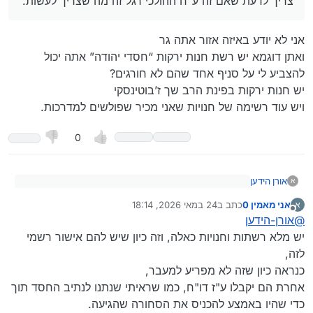
צריך לדעת שאם זה ע"ח ההולכי רגל זה מה שצריך לעשות.
אני לא יודע באיזה אזור אתה גר
ואתן דוגמא יש רשת חנות ירקות “חסדי יהודה” אתה יכול
להצביע לי על סניף אחד שהם לא חורגים?
יש חנות ירקות בפינת הרב שך ז’בוטינסקי
ויש עוד רשימה של חנויות שאני מכיר שפולשים למדרכות.
0
אורן הידען
א
@
אני-מאמין-0
כתב:
אני מאמין 0
כתב ב
24 במאי 2026, 18:14
א
נערך לאחרונה על ידי
מנותק
אני לא יודע באיזה אזור אתה גר
@
אורן-הידען
@
אורן-הידען
כתב:
ואתן דוגמא יש רשת חנות ירקות “חסדי יהודה” אתה יכול
יש מלא רשתות וחנויות כאלה, וזה כיון שיש להם אישור רשמי
להצביע לי על סניף אחד שהם לא חורגים?
זו ההשתלטות של החנויות שמציבות סטנדים,
לזה,
יש חנות ירקות בפינת הרב שך ז’בוטינסקי
סחורה וארגזים על המדרכות.
כנראה כיון שזה לא מפריע למעבר,
ויש עוד רשימה של חנויות שאני מכיר שפולשים למדרכות.
אחרת הם יקבלו ע"ז דו"ח, כמו שראיתי שנתנו לנתיב החסד תוך
יאמר לשבחה שכפי
שראיתי
היום העירייה נלחמת בזה,
כדי שהיו באמצע להכניס את הסחורה שהגיעה.