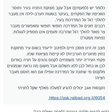
כלומר יש (לפעמים) אבל עקב מצוקת החניה בעיר וחוסר
האכיפה של הפקחים ,בעיקר בשעות הערב-לילה אין מעבר
להולכי רגל על המדרכות בעיר.
רכבים חונים על המדרכה חופשי חופשי ומאפשרים מעבר
צר מאוד להולך רגל שהרבה פעמים אינו מספיק לעגלות.
(פחות ממטר!)
מצב זה הינו מסכן חיים ולמיטב ידיעתי בשום עיר מתוקנת
(חוץ מהערים הערביות) לא קיימת מציאות שכזו.
פקחי העיריה יותר משמחים לקנוס נהגים על חניה באדום
לבן או כחול לבן ללא תשלום אבל משום מה נראה שנמנעים
מלקנוס מי שחונה על המדרכה אפילו אם הוא חוסם מעבר
חציה!
הקנסות אגב יכולים להגיע למעלה מאלף שקל לחניה!
https://ask.ralbad.org.il/6054
כדאי להגיש תלונה בעיריה [לאחר שאלת רב!]