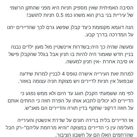
הסיבה האמיתית שאין מספיק חניות היא מפני שהתקן הרשמי
של עיריית בני ברק הוא משהו כמו 0.5 חניות לתושב!
הנה דוגמא מקוממת כיצד קבלן שפשע גרם לכך שהדיירים יחנו
על המדרכה בדרך קבע.
ומעשה שהיה כך היה:בשדרות איינשטיין מול מעון ילדים נבנה
בניין חדש שאמור היה להיות בו חניון אבל בגלל שהקבלן פישל
או סיבה אחרת -אין חניון למעשה.
למרות זאת העירייה אישרה טופס 4 לבניין למרות שידעה
שבפועל אין חניות לדיירים ויש מצוקת חניה עצומה באזור.
לפי מה ששמעתי הקבלן חוגג עד היום ולא ממש נפגע כי
הדיירים לא יכולים לתבוע אותו על הפרת חוזה כי החתים אותם
על חוזה דרקוני שתקף בדין תורה והדיירים הם מאנ"ש.
אז הדיירים בלית ברירה חונים על שדרת אינשטין והעירייה
מעלימה עין כי הדיירים במצוקה “והיא מרחמת עליהם”-רק חבל
שהרחמים האלו הם על חשבון הציבור.