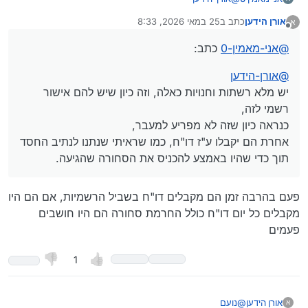
יש מלא רשתות וחנויות כאלה, וזה כיון שיש להם אישור רשמי
אורן הידען
כתב ב
25 במאי 2026, 8:33
א
לזה,
נערך לאחרונה על ידי
מנותק
כנראה כיון שזה לא מפריע למעבר,
@
אני-מאמין-0
כתב:
אחרת הם יקבלו ע"ז דו"ח, כמו שראיתי שנתנו לנתיב החסד
תוך כדי שהיו באמצע להכניס את הסחורה שהגיעה.
@
אורן-הידען
יש מלא רשתות וחנויות כאלה, וזה כיון שיש להם אישור
רשמי לזה,
כנראה כיון שזה לא מפריע למעבר,
אחרת הם יקבלו ע"ז דו"ח, כמו שראיתי שנתנו לנתיב החסד
תוך כדי שהיו באמצע להכניס את הסחורה שהגיעה.
פעם בהרבה זמן הם מקבלים דו"ח בשביל הרשמיות, אם הם היו
מקבלים כל יום דו"ח כולל החרמת סחורה הם היו חושבים
פעמים
1
@
נועם
אורן הידען
א