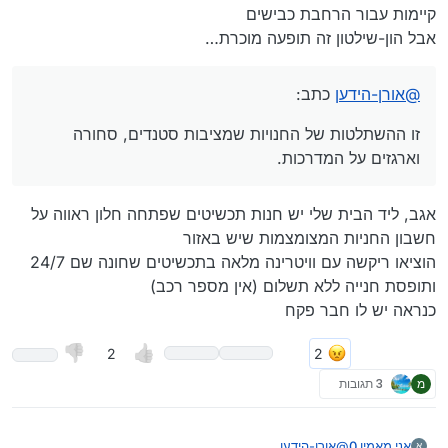
קיימות עבור הרחבת כבישים
אבל הון-שילטון זה תופעה מוכרת…
@
אורן-הידען
כתב:
זו ההשתלטות של החנויות שמציבות סטנדים, סחורה
וארגזים על המדרכות.
אגב, ליד הבית שלי יש חנות תכשיטים שפתחה חלון ראווה על
חשבון החניות המצומצמות שיש באזור
הוציאו ריקשה עם וויטרינה מלאה בתכשיטים שחונה שם 24/7
ותופסת חנייה ללא תשלום (אין מספר רכב)
כנראה יש לו חבר פקח
2
מ
3 תגובות
אני מאמין 0
@
אורן-הידען
א