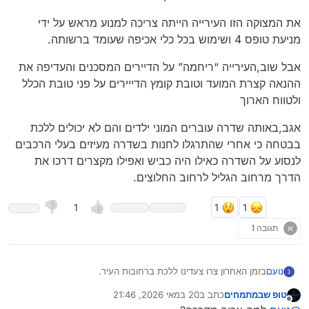
את המצוקה הזו העירייה הייתה צריכה למנוע מראש על ידי
מניעת טופס 4 ושימוש בכל כלי אכיפה שעומד ברשותה.
אבל שוב,העירייה “ריחמה” על הדיירים המסכנים והעדיפה את
ההנאה קצרת המועד וטובת קומץ הדייירים על פני טובת הכלל
ולטווח הארוך
אגב,באותה שדרה עוברים המוני ילדים והם לא יכולים ללכת
בבטחה כי אחרי שהתרגלו לחנות בשדרה מעיזים בעלי הרכבים
לנסוע על השדרה כאילו היה כביש ואפילו מקצרים דרכו את
הדרך מרחוב הגליל לרחוב החלוצים.
1
א
תגובה 1
בזמן האחרון צרו צעדינו ללכת ברחובות העיר.
נועם
נ
טופ שבמתמחים
כתב ב
20 במאי 2026, 21:46
כלומר אפשר לצעוד אבל רק על הכביש.
נערך לאחרונה על ידי
מנותק