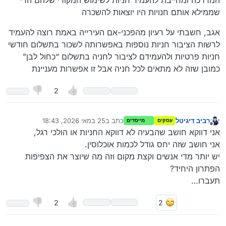
המדרכה ומחייבת להעמיד חניות לשימוש המקורי שלהם הרי
שממילא אותם חנויות היו יוצאות להשכרה
אגב, חשבתי על רעיון מהפכני-אם העירייה באמת רוצה להעמיד
לרשות הציבור חניות נוספות באפשרותה לשכור בתשלום חודשי
חניות פרטיות ולהעמידם לציבור לחניה בתשלום “כחול לבן”
כמובן שזה לא מתאים לכל חניה אבל זו אפשרות מעניינת
2
רביב דיגיטל
כתב ב
25 במאי 2026, 18:43
עסקים
מייסדים
נערך לאחרונה על ידי
מנותק
אני דווקא חושב שהבעיה לא דווקא החניות או הולכי רגל,
אני חושב שזה יחס גודל לכמות אוכלוסין.
יש יותר מדי אנשים וקצת מקום וזה מה שיוצר את הצפיפות
הפתרון היחיד?
תעברו…
2