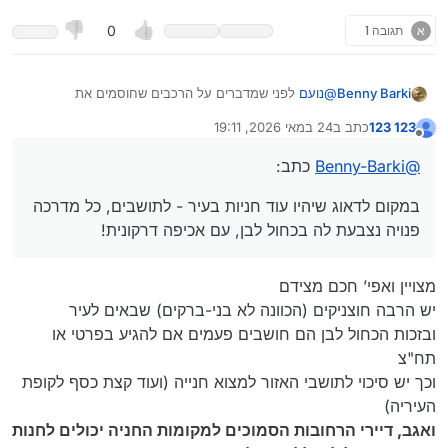
ולמרות שלפעמים זה מעורר רחמים על בעלי החנויות,
אבל צריך לדעת שאם זה ע"ח ההולכי רגל זה מה שצריך
א
תגובה 1
0
לעשות.
Benny Barki
@
נועם
לפני שמדברים על הרכבים שחוסמים את
המדרכות, צריך לדבר על החניות שהולכות ואוזלות בכל
123 123
כתב ב
24 במאי 2026, 19:11
רחבי העיר…
מה שכנראה גורם לתופעה המדוברת.
נערך לאחרונה על ידי
מנותק
במקום לדאוג שיהיו עוד חניות בעיר - לתושבים, כל מדרכה
@
Benny-Barki
כתב:
פנויה נצבעת לה בכחול לבן, עם אכיפה דרקונית!
העירייה החלה להריח את הכסף שנכנס מהקנסות, ופשוט
במקום לדאוג שיהיו עוד חניות בעיר - לתושבים, כל מדרכה
הופכת את כל העיר לתעשיית ‘כחול לבן’…
ואשר על כן נצא בקריאה לראש העיר:
זייברט! החזר את
פנויה נצבעת לה בכחול לבן, עם אכיפה דרקונית!
החניות לתושבים!
מצויין ואפי’ חכם מצידם
יש הרבה חוצניקים (הכוונה לא בני-ברקים) שבאים לעיר
ובזכות הכחול לבן הם חושבים פעמים אם להגיע בפרטי או
תח"צ
וכך יש סיכוי לתושבי האזור למצוא חנייה (ועוד קצת כסף לקופת
העיריה)
ואגב, דיירי הרחובות הסמוכים למקומות החניה יכולים לחנות